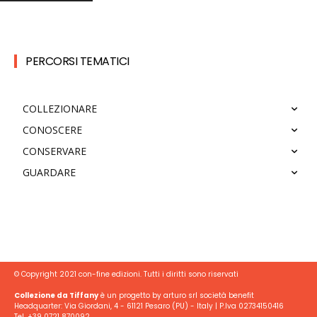
PERCORSI TEMATICI
COLLEZIONARE
CONOSCERE
CONSERVARE
GUARDARE
© Copyright 2021 con-fine edizioni. Tutti i diritti sono riservati
Collezione da Tiffany
è un progetto by arturo srl società benefit
Headquarter: Via Giordani, 4 - 61121 Pesaro (PU) - Italy | P.Iva 02734150416
Tel. +39 0721 870092