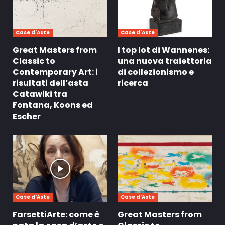
Case d'Aste
Case d'Aste
Great Masters from
I top lot di Wannenes:
Classic to
una nuova traiettoria
Contemporary Art: i
di collezionismo e
risultati dell’asta
ricerca
Catawiki tra
Fontana, Koons ed
Escher
Case d'Aste
Case d'Aste
FarsettiArte: come è
Great Masters from