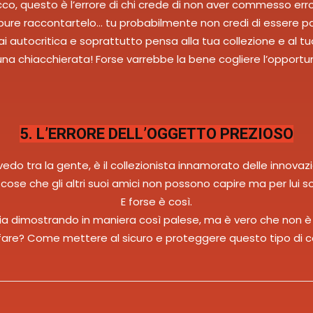
cco, questo è l’errore di chi crede di non aver commesso error
ure raccontartelo… tu probabilmente non credi di essere pa
ai autocritica e soprattutto pensa alla tua collezione e al t
i una chiacchierata! Forse varrebbe la bene cogliere l’opportu
5. L’ERRORE DELL’OGGETTO PREZIOSO
vedo tra la gente, è il collezionista innamorato delle innovazi
te cose che gli altri suoi amici non possono capire ma per lui 
E forse è così.
tia dimostrando in maniera così palese, ma è vero che non è 
 fare? Come mettere al sicuro e proteggere questo tipo di co