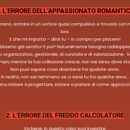
. L’ERRORE DELL’APPASSIONATO ROMANTI
la mano, entrare in un vortice quasi compulsivo e trovarsi c
loro.
E che mi importa – dirai tu – io compro per piacere!
abbiamo già sentito! E poi? Naturalmente bisogna raddoppiare
lo organizzativo, gestionale, di curatela e di valorizzazione.
pri, mentre la tua collezione cresce, non sai verso dove st
Non puoi sapere cosa diventerai fra qualche anno.
In realtà, non sai nemmeno se ci sarai tu fra qualche anno…
ena iniziare a progettare, iniziare a parlare di come approcci 
2. L’ERRORE DEL FREDDO CALCOLATORE
Va bene, in questo caso vuoi investire.