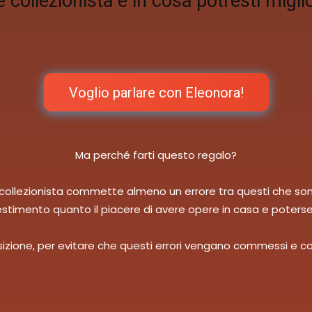
collezionista e in cosa potresti migli
Voglio parlare con Eleonora!
Ma perché farti questo regalo?
i collezionista commette almeno un errore tra questi che so
nvestimento quanto il piacere di avere opere in casa e poters
ne, per evitare che questi errori vengano commessi e costrui