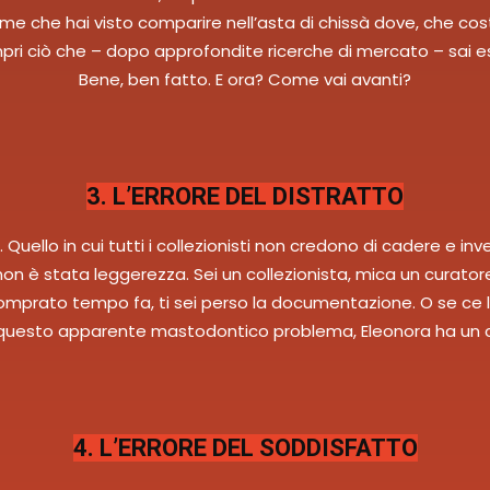
 nome che hai visto comparire nell’asta di chissà dove, che co
mpri ciò che – dopo approfondite ricerche di mercato – sai e
Bene, ben fatto. E ora? Come vai avanti?
3. L’ERRORE DEL DISTRATTO
. Quello in cui tutti i collezionisti non credono di cadere e in
non è stata leggerezza. Sei un collezionista, mica un curato
omprato tempo fa, ti sei perso la documentazione. O se ce l
 questo apparente mastodontico problema, Eleonora ha un c
4. L’ERRORE DEL SODDISFATTO