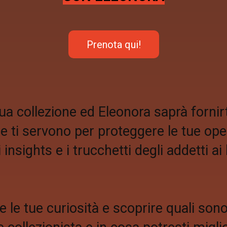
Prenota qui!
ua collezione ed Eleonora saprà fornirti 
e ti servono per proteggere le tue ope
 insights e i trucchetti degli addetti ai 
 le tue curiosità e scoprire quali sono 