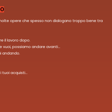
CO
on molte opere che spesso non dialogano troppo bene tra
 il lavoro dopo.
 Se vuoi, possiamo andare avanti…
ai andando.
i tuoi acquisti…