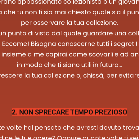
erano appassionato collezionista o un giovan
che tu non ti sia mai chiesto quale sia il pun
per osservare la tua collezione.
un punto di vista dal quale guardare una col
Eccome! Bisogna conoscerne tutti i segreti!
 insieme a me capirai come scovarli e ad ana
in modo che ti siano utili in futuro…
escere la tua collezione o, chissà, per evitare
2. NON SPRECARE TEMPO PREZIOSO
e volte hai pensato che avresti dovuto trova
dine le tue opere? Oppure quante volte ti sei