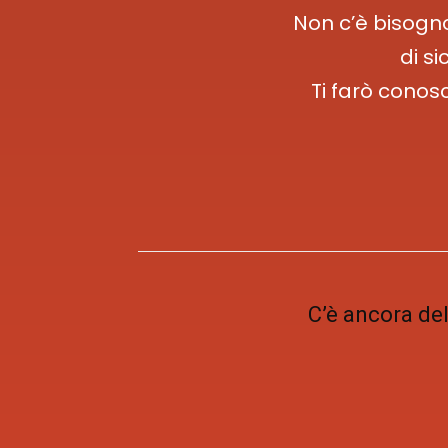
Non c’è bisogno
di si
Ti farò conos
C’è ancora del