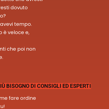
resti dovuto
lo?
 avevi tempo.
 è veloce e,
nti che poi non
e.
Ù BISOGNO DI CONSIGLI ED ESPERTI
ome fare ordine
tu!