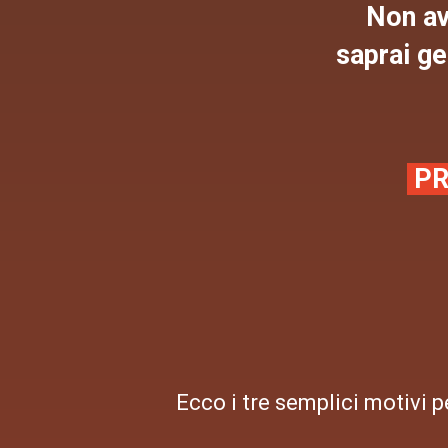
Non avr
saprai ge
PR
Ecco i tre semplici motivi p