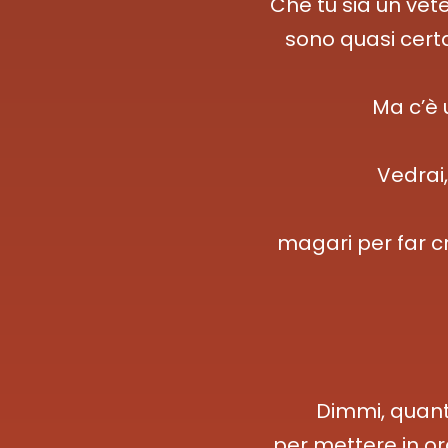
Che tu sia un vet
sono quasi certa 
Ma c’è 
Vedrai,
magari per far cr
Dimmi, quant
per mettere in or