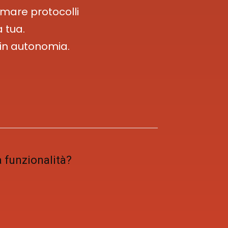
rmare protocolli
a tua.
 in autonomia.
a funzionalità?