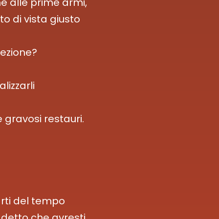
e alle prime armi,
to di vista giusto
lezione?
lizzarli
 gravosi restauri.
rti del tempo
 detto che avresti