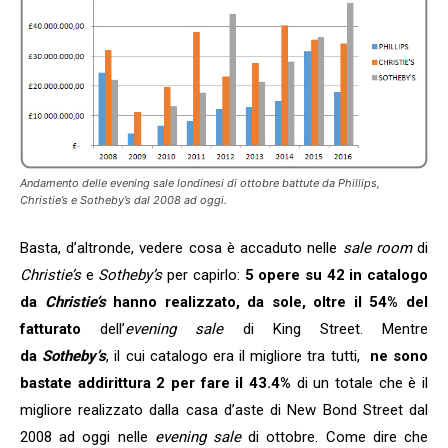
Andamento delle evening sale londinesi di ottobre battute da Phillips,
Christie’s e Sotheby’s dal 2008 ad oggi.
Basta, d’altronde, vedere cosa è accaduto nelle
sale room
di
Christie’s
e
Sotheby’s
per capirlo:
5 opere su 42 in catalogo
da
Christie’s
hanno realizzato, da sole, oltre il 54% del
fatturato
dell’
evening sale
di King Street. Mentre
da
Sotheby’s
, il cui catalogo era il migliore tra tutti,
ne sono
bastate addirittura 2 per fare il 43.4%
di un totale che è il
migliore realizzato dalla casa d’aste di New Bond Street dal
2008 ad oggi nelle
evening sale
di ottobre. Come dire che