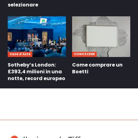
selezionare
Case d'Aste
CONOSCERE
Sotheby’s London:
Come comprare un
£393,4 milioni in una
Boetti
notte, record europeo