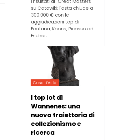
I risultati di "Great Masters"
su Catawiki: l'asta chiude a
300.000 € con le
aggiudicazioni top di
Fontana, Koons, Picasso ed
Escher.
Case d'Aste
I top lot di
Wannenes: una
nuova traiettoria di
collezionismo e
ricerca