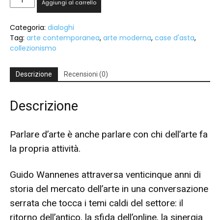
Aggiungi al carrello
mercato
dei
Categoria:
dialoghi
significati
Tag:
arte contemporanea
,
arte moderna
,
case d'asta
,
quantità
collezionismo
Descrizione
Recensioni (0)
Descrizione
Parlare d’arte è anche parlare con chi dell’arte fa
la propria attività.
Guido Wannenes attraversa venticinque anni di
storia del mercato dell’arte in una conversazione
serrata che tocca i temi caldi del settore: il
ritorno dell’antico, la sfida dell’online, la sinergia