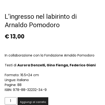
L’ingresso nel labirinto di
Arnaldo Pomodoro
€
13,00
In collaborazione con la Fondazione Arnaldo Pomodoro
Testi di
Aurora Donzelli, Gino Fienga, Federico Giani
Formato: 16.5×24 cm
Lingua: italiano
Pagine: 88
ISBN: 978-88-32232-34-9
L'ingresso
Aggiungi al carrello
nel