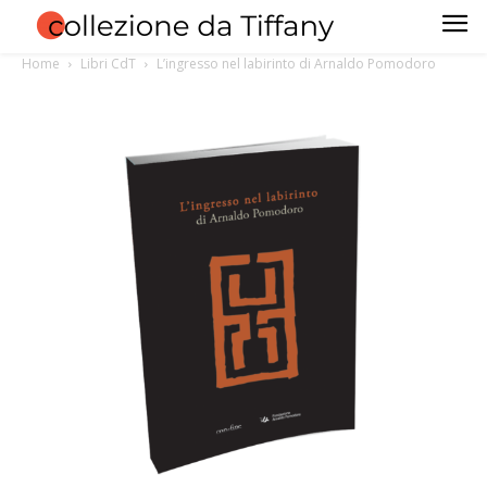
Home
Libri CdT
L’ingresso nel labirinto di Arnaldo Pomodoro