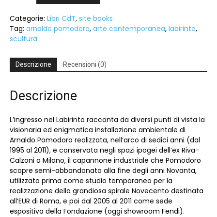
labirinto
Categorie:
Libri CdT
,
site books
di
Tag:
arnaldo pomodoro
,
arte contemporanea
,
labirinto
,
Arnaldo
scultura
Pomodoro
quantità
Descrizione
Recensioni (0)
Descrizione
L’ingresso nel Labirinto racconta da diversi punti di vista la
visionaria ed enigmatica installazione ambientale di
Arnaldo Pomodoro realizzata, nell’arco di sedici anni (dal
1995 al 2011), e conservata negli spazi ipogei dell’ex Riva-
Calzoni a Milano, il capannone industriale che Pomodoro
scopre semi-abbandonato alla fine degli anni Novanta,
utilizzato prima come studio temporaneo per la
realizzazione della grandiosa spirale Novecento destinata
all’EUR di Roma, e poi dal 2005 al 2011 come sede
espositiva della Fondazione (oggi showroom Fendi).