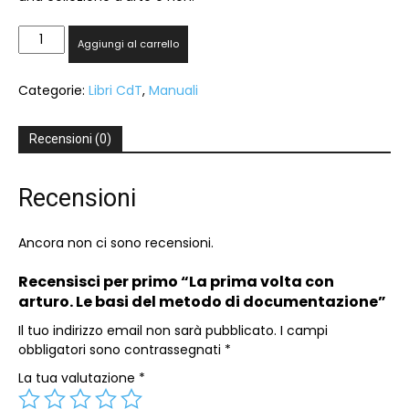
La
Aggiungi al carrello
prima
volta
Categorie:
Libri CdT
,
Manuali
con
arturo.
Le
Recensioni (0)
basi
del
metodo
Recensioni
di
documentazione
Ancora non ci sono recensioni.
quantità
Recensisci per primo “La prima volta con
arturo. Le basi del metodo di documentazione”
Il tuo indirizzo email non sarà pubblicato.
I campi
obbligatori sono contrassegnati
*
La tua valutazione
*