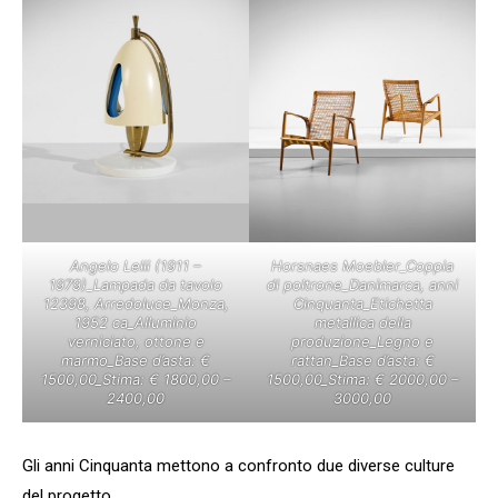
Angelo Lelii (1911 –
Horsnaes Moebler_Coppia
1979)_Lampada da tavolo
di poltrone_Danimarca, anni
12398, Arredoluce_Monza,
Cinquanta_Etichetta
1952 ca_Alluminio
metallica della
verniciato, ottone e
produzione_Legno e
marmo_Base d’asta: €
rattan_Base d’asta: €
1500,00_Stima: € 1800,00 –
1500,00_Stima: € 2000,00 –
2400,00
3000,00
Gli anni Cinquanta mettono a confronto due diverse culture
del progetto.