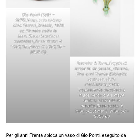
Gio Ponti (1891 –
1979)_Vaso, esecuzione
Nino Ferrari_Brescia, 1936
ca_Firmato sotto la
base_Rame brunito e
martellato_Base d’asta: €
1500,00_Stima: € 2000,00 –
3000,00
Barovier & Toso_Coppia di
lampade da parete_Murano,
fine anni Trenta_Etichetta
cartacea della
manifattura_Vetro
opalescente decorato a
mace verdino e a mace
ambra; struttura in
metallo_Base d’asta: €
1500,00_Stima: € 2000,00 –
3000,00
Per gli anni Trenta spicca un vaso di Gio Ponti, eseguito da