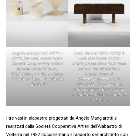
Angelo Mangiarotti (1921 –
Carlo Bartoli (1931-2020) &
2012)_Tre vasi, esecuzione
Lucio Del Pezzo (1933-
Società Cooperativa Artieri
2020)_Cassettiera M/2 della
dell’Alabastro_Volterra,
serie di mobili multiplo
1982_Alabastro_Base d’asta:
Intarsi, Rossi di
€ 1500,00_Stima: € 1800,00
Albizzate_Albizzate (VA),
– 2400,00
1980-1982_Produzione in
100 esemplari_Base d’asta:
€ 2300,00_Stima: € 2500,00
– 3500,00
I tre vasi in alabastro progettati da Angelo Mangiarotti e
realizzati dalla Società Cooperativa Artieri dell’Alabastro di
Volterra nel 1982 documentano il rapporto dell’architetto con