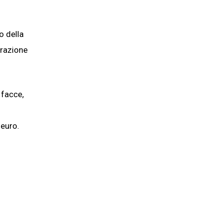
o della
trazione
 facce,
 euro.