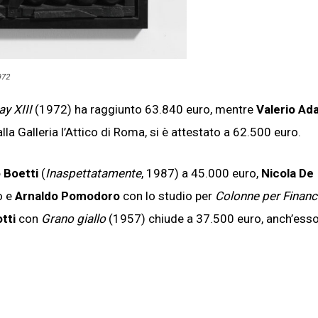
972
ay XIII
(1972) ha raggiunto 63.840 euro, mentre
Valerio Ad
a Galleria l’Attico di Roma, si è attestato a 62.500 euro.
o Boetti
(
Inaspettatamente
, 1987) a 45.000 euro,
Nicola De
o e
Arnaldo Pomodoro
con lo studio per
Colonne per Financ
tti
con
Grano giallo
(1957) chiude a 37.500 euro, anch’ess