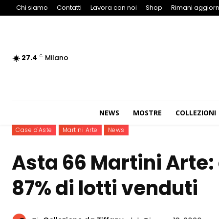
Chi siamo
Contatti
Lavora con noi
Shop
Rimani aggiorn
27.4
Milano
C
NEWS
MOSTRE
COLLEZIONI
Case d'Aste
Martini Arte
News
Asta 66 Martini Arte: 
87% di lotti venduti