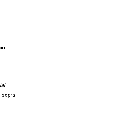
ami
ial
o sopra