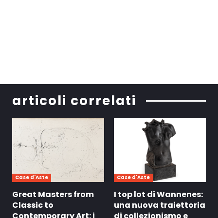
articoli correlati
Case d'Aste
Case d'Aste
Great Masters from
I top lot di Wannenes:
Classic to
una nuova traiettoria
Contemporary Art: i
di collezionismo e