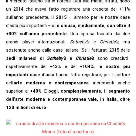
il mercato italiano sia in ripresa. Dati alla mano, infatti, dopo
un 2014 che aveva fatto registrare una crescita del +11%
sull’anno precedente,
il 2015
– almeno per le nostre case
d’asta più importanti –
si è chiuso, mediamente, con oltre il
+30% sull’anno precedente.
Una ripresa trainata dai due
grandi player internazionali,
Sotheby’s
e
Christie’s
, ma
sostenuta anche dalle case italiane. Se i fatturati 2015 delle
sedi milanesi di
Sotheby’s
e
Christie’s
sono cresciuti
rispettivamente del
+42%
e del
+104%
,
le nostre più
importanti case d’asta
hanno fatto registrare, per il settore
dell’
arte moderna e contemporanea
, incrementi anche
superiori al
+40%
. E
oggi, complessivamente, il segmento
dell’arte moderna e contemporanea vale, in Italia, oltre
120 milioni di euro
.