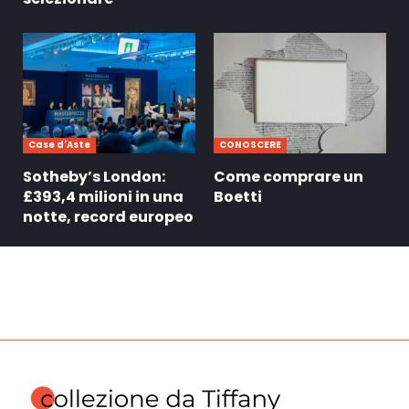
Case d'Aste
CONOSCERE
Sotheby’s London:
Come comprare un
£393,4 milioni in una
Boetti
notte, record europeo