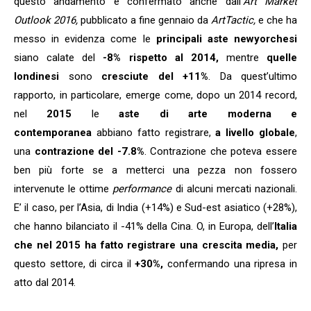
questo andamento è confermato anche dall’
Art Market
Outlook 2016,
pubblicato a fine gennaio da
ArtTactic,
e che ha
messo in evidenza come le
principali aste newyorchesi
siano calate del
-8% rispetto al 2014,
mentre
quelle
londinesi
sono
cresciute del +11%
. Da quest’ultimo
rapporto, in particolare, emerge come, dopo un 2014 record,
nel
2015
le
aste di arte moderna e
contemporanea
abbiano fatto registrare,
a livello globale
,
una
contrazione del
-7.8%
. Contrazione che poteva essere
ben più forte se a metterci una pezza non fossero
intervenute le ottime
performance
di alcuni mercati nazionali.
E’ il caso, per l’Asia, di India (+14%) e Sud-est asiatico (+28%),
che hanno bilanciato il -41% della Cina. O, in Europa, dell’
Italia
che nel 2015 ha fatto registrare una crescita media,
per
questo settore, di circa il
+30%,
confermando una ripresa in
atto dal 2014.