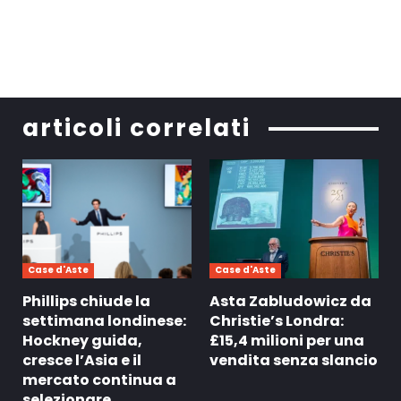
articoli correlati
Case d'Aste
Case d'Aste
Phillips chiude la
Asta Zabludowicz da
settimana londinese:
Christie’s Londra:
Hockney guida,
£15,4 milioni per una
cresce l’Asia e il
vendita senza slancio
mercato continua a
selezionare