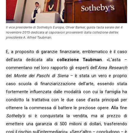
Il vice presidente di Sotheby’s Europe, Oliver Barker, guida l’asta serale del 4
novembre 2015 dedicata ai capolavori provenienti dalla collezione dell’ex
presidente A. Alfred Taubman.
E, a proposito di garanzie finanziarie, emblematico è il caso
dell’asta dedicata alla
collezione Taubman
. «L’asta –
commentano nel loro rapporto gli esperti dell’
Area Research
del
Monte dei Paschi di Siena
– è stata un vero e proprio
caso scuola di finanziarizzazione dell’arte, essendo stata
fortemente influenzata dalle modalità con cui la famiglia ha
condotto la trattativa con le due case d’asta principali per
ottenere la commessa di battere le preziose opere. Alla fine
Sotheby’s
si è conquistata la vendita, ma al prezzo di
emettere una garanzia di 500 milioni di dollari, trasferendo
così il rischio sull’intermediario». «Senz’altro – concludono – è