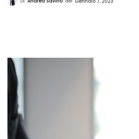
Di
Andrea Savino
del
Gennaio 7, 2023