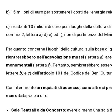
b) 15 milioni di euro per sostenere i costi dell’energia re
c) i restanti 10 milioni di euro per i luoghi della cultura d
comma 2, lettera a) d) e) ed f), non di pertinenza del Mini
Per quanto concerne i luoghi della cultura, sulla base di 
rientrerebbero nell’agevolazione musei
(lettera
a
),
are
monumentali
(lettera
f
). Pertanto, sembrerebbero essere e
lettere
b)
e
c
) dell’articolo 101 del Codice dei Beni Cultura
Con riferimento ai
requisiti di accesso, sono altresì prev
esercitata
, vale a dire:
Sale Teatrali e da Concerto
: avere almeno una sala di