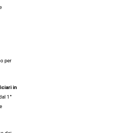
e
co per
ciari in
dal 1°
e