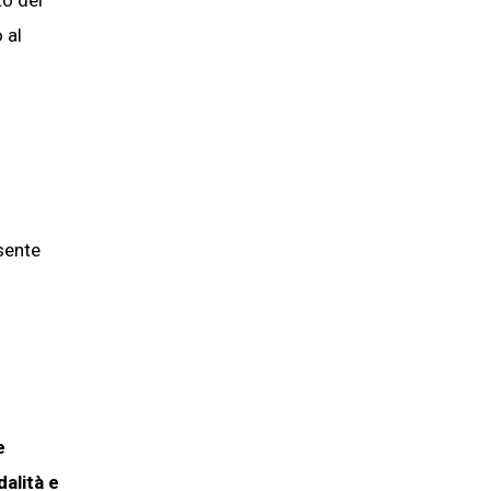
to dei
 al
esente
e
alità e