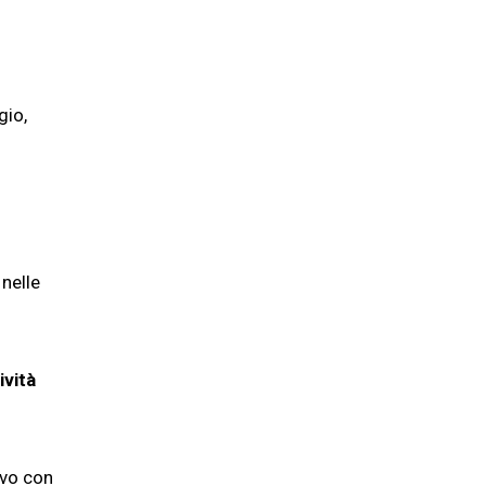
gio,
 nelle
ività
ivo con