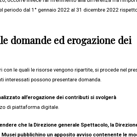
020, occorre invece far riferimento alla differenza fra l’impor
i nel periodo dal 1° gennaio 2022 al 31 dicembre 2022 rispetto
lle domande ed erogazione dei
i con le quali le risorse vengono ripartite, si procede nel pr
 enti interessati possono presentare domanda.
alizzato all’erogazione dei contributi si svolgerà
zzo di piattaforma digitale.
endere che la Direzione generale Spettacolo, la Direzion
e Musei pubblichino un apposito avviso contenente le mod