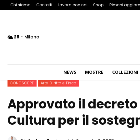
Chi siamo
Contatti
Lavora con noi
Shop
Rimani aggiorn
28
Milano
C
NEWS
MOSTRE
COLLEZIONI
CONOSCERE
Arte Diritto e Fisco
Approvato il decreto 
Cultura per il sosteg