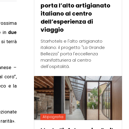
porta l’alto artigianato
italiano al centro
dell’esperienza di
rossima
viaggio
e in
due
Starhotels e l'alto artigianato
si terrà
italiano: il progetto "La Grande
Bellezza" porta l'eccellenza
manifatturiera al centro
dell'ospitalità.
lanese –
al coro”,
eco e la
ezionate
Atipografia
rarità».