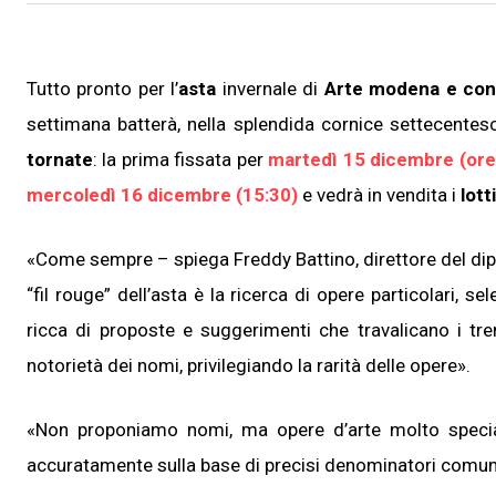
Tutto pronto per l’
asta
invernale di
Arte modena e co
settimana batterà, nella splendida cornice settecentes
tornate
: la prima fissata per
martedì 15 dicembre (ore
mercoledì 16 dicembre (15:30)
e vedrà in vendita i
lotti
«Come sempre – spiega Freddy Battino, direttore del d
“fil rouge” dell’asta è la ricerca di opere particolari, se
ricca di proposte e suggerimenti che travalicano i tr
notorietà dei nomi, privilegiando la rarità delle opere».
«Non proponiamo nomi, ma opere d’arte molto special
accuratamente sulla base di precisi denominatori comuni: in