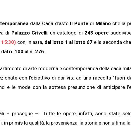
ntemporanea
dalla Casa d’aste
Il Ponte
di
Milano
che la p
ca di
Palazzo Crivelli
, un catalogo di
243 opere
suddivis
 15:30)
con, in asta,
dal lotto 1 al lotto 67
e la seconda che 
 dal n. 100 al n. 276
.
ipartimento di arte moderna e contemporanea della casa mi
lezionate con l’obiettivo di dar vita ad una raccolta “fuori d
end e le mode con la sottesa presunzione di anticipare l’
i – prosegue – Tutte le opere, infatti, sono state sel
 primis la qualità, la provenienza, la storia e non ultima la 