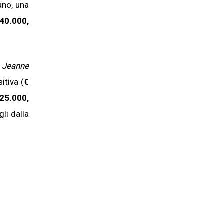
ano, una
40.000,
e Jeanne
itiva (
€
25.000,
li dalla