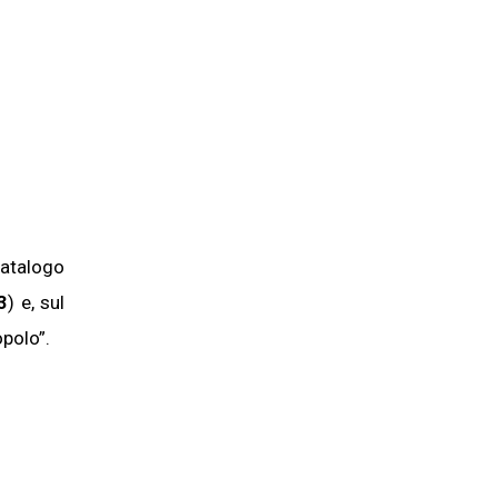
catalogo
3
) e, sul
opolo”.