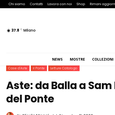
Chi siamo
Contatti
Lavora con noi
Shop
Rimani aggiorn
37.8
Milano
C
NEWS
MOSTRE
COLLEZIONI
Case d'Aste
il Ponte
Letture Catalogo
Aste: da Balla a Sam 
del Ponte