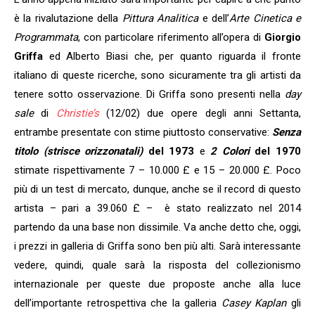
è la rivalutazione della
Pittura Analitica
e dell’
Arte Cinetica e
Programmata
, con particolare riferimento all’opera di
Giorgio
Griffa
ed Alberto Biasi che, per quanto riguarda il fronte
italiano di queste ricerche, sono sicuramente tra gli artisti da
tenere sotto osservazione. Di Griffa sono presenti nella
day
sale
di
Christie’s
(12/02) due opere degli anni Settanta,
entrambe presentate con stime piuttosto conservative:
Senza
titolo (strisce orizzonatali)
del 1973
e
2 Colori
del 1970
stimate rispettivamente 7 – 10.000 £ e 15 – 20.000 £. Poco
più di un test di mercato, dunque, anche se il record di questo
artista – pari a 39.060 £ – è stato realizzato nel 2014
partendo da una base non dissimile. Va anche detto che, oggi,
i prezzi in galleria di Griffa sono ben più alti. Sarà interessante
vedere, quindi, quale sarà la risposta del collezionismo
internazionale per queste due proposte anche alla luce
dell’importante retrospettiva che la galleria
Casey Kaplan
gli