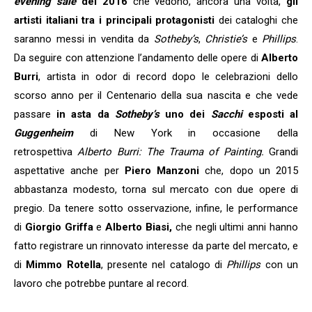
evening sale
del 2016
che vedono, ancora una volta,
gli
artisti italiani tra i principali protagonisti
dei cataloghi che
saranno messi in vendita da
Sotheby’s
,
Christie’s
e
Phillips
.
Da seguire con attenzione l’andamento delle opere di
Alberto
Burri
, artista in odor di record dopo le celebrazioni dello
scorso anno per il Centenario della sua nascita e che vede
passare
in asta da
Sotheby’s
uno dei
Sacchi
esposti al
Guggenheim
di New York in occasione della
retrospettiva
Alberto Burri: The Trauma of Painting.
Grandi
aspettative anche per
Piero Manzoni
che, dopo un 2015
abbastanza modesto, torna sul mercato con due opere di
pregio.
Da tenere sotto osservazione, infine, le performance
di
Giorgio Griffa
e
Alberto Biasi,
che negli ultimi anni hanno
fatto registrare un rinnovato interesse da parte del mercato, e
di
Mimmo Rotella
, presente nel catalogo di
Phillips
con un
lavoro che potrebbe puntare al record.