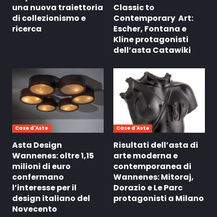
una nuova traiettoria
Classic to
di collezionismo e
Contemporary Art:
ricerca
Escher, Fontana e
Kline protagonisti
dell’asta Catawiki
Case d'Aste
Case d'Aste
Asta Design
Risultati dell’asta di
Wannenes: oltre 1,15
arte moderna e
milioni di euro
contemporanea di
confermano
Wannenes: Mitoraj,
l’interesse per il
Dorazio e Le Parc
design italiano del
protagonisti a Milano
Novecento