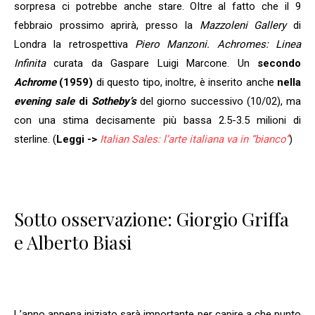
sorpresa ci potrebbe anche stare. Oltre al fatto che il 9
febbraio prossimo aprirà, presso la
Mazzoleni Gallery
di
Londra la retrospettiva
Piero Manzoni. Achromes: Linea
Infinita
curata da Gaspare Luigi Marcone.
Un
secondo
Achrome
(1959)
di questo tipo, inoltre, è inserito anche
nella
evening sale
di
Sotheby’s
del giorno successivo (10/02), ma
con una stima decisamente più bassa 2.5-3.5 milioni di
sterline. (
Leggi ->
Italian Sales: l’arte italiana va in “bianco”
)
Sotto osservazione: Giorgio Griffa
e Alberto Biasi
L’anno appena iniziato sarà importante per capire a che punto