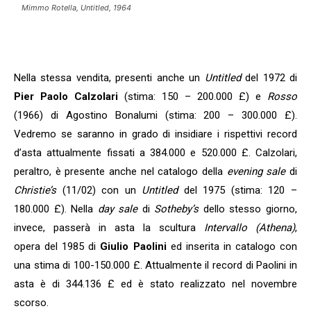
Mimmo Rotella, Untitled, 1964
Nella stessa vendita, presenti anche un
Untitled
del 1972 di
Pier Paolo Calzolari
(stima: 150 – 200.000 £) e
Rosso
(1966) di Agostino Bonalumi (stima: 200 – 300.000 £).
Vedremo se saranno in grado di insidiare i rispettivi record
d’asta attualmente fissati a 384.000 e 520.000 £. Calzolari,
peraltro, è presente anche nel catalogo della
evening sale
di
Christie’s
(11/02) con un
Untitled
del 1975 (stima: 120 –
180.000 £). Nella
day sale
di
Sotheby’s
dello stesso giorno,
invece, passerà in asta la scultura
Intervallo (Athena)
,
opera del 1985 di
Giulio Paolini
ed inserita in catalogo con
una stima di 100-150.000 £. Attualmente il record di Paolini in
asta è di 344.136 £ ed è stato realizzato nel novembre
scorso.