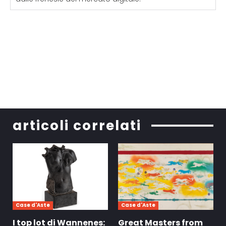
articoli correlati
Case d'Aste
Case d'Aste
I top lot di Wannenes:
Great Masters from