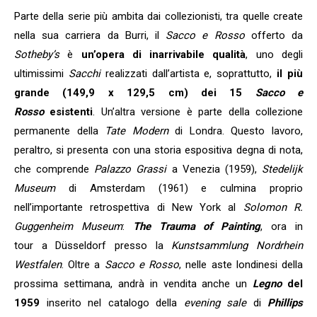
Parte della serie più ambita dai collezionisti, tra quelle create
nella sua carriera da Burri, il
Sacco e Rosso
offerto da
Sotheby’s
è
un’opera di inarrivabile qualità
, uno degli
ultimissimi
Sacchi
realizzati dall’artista e, soprattutto,
il più
grande (149,9 x 129,5 cm) dei 15
Sacco e
Rosso
esistenti
. Un’altra versione è parte della collezione
permanente della
Tate Modern
di Londra. Questo lavoro,
peraltro,
si presenta con una storia espositiva degna di nota,
che comprende
Palazzo Grassi
a Venezia (1959),
Stedelijk
Museum
di Amsterdam (1961) e culmina proprio
nell’importante retrospettiva di New York al
Solomon R.
Guggenheim Museum
:
The Trauma of Painting
, ora in
tour a Düsseldorf presso la
Kunstsammlung Nordrhein
Westfalen
. Oltre a
Sacco e Rosso
, nelle aste londinesi della
prossima settimana, andrà in vendita anche un
Legno
del
1959
inserito nel catalogo della
evening sale
di
Phillips