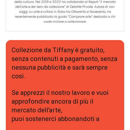
della cultura. Nel 2019 e 2020 ha collaborato al Report “Il mercato
dell’arte e dei beni da collezione” di Deloitte Private. Autore di vari
saggi su arte e critica in Italia tra Ottocento e Novecento, ha
recentemente pubblicato la guida “Comprare arte” dedicata a chi
vuole iniziare a collezionare.
Collezione da Tiffany è gratuito,
senza contenuti a pagamento, senza
nessuna pubblicità e sarà sempre
così.
Se apprezzi il nostro lavoro e vuoi
approfondire ancora di più il
mercato dell'arte,
puoi sostenerci abbonandoti a