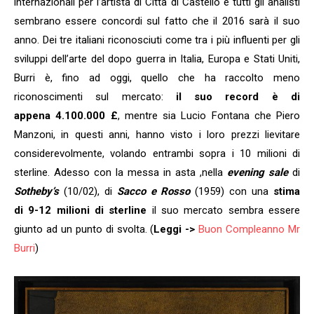
internazionali per l’artista di Città di Castello e tutti gli analisti
sembrano essere concordi sul fatto che il 2016 sarà il suo
anno. Dei tre italiani riconosciuti come tra i più influenti per gli
sviluppi dell’arte del dopo guerra in Italia, Europa e Stati Uniti,
Burri è, fino ad oggi, quello che ha raccolto meno
riconoscimenti sul mercato:
il suo record è di
appena 4.100.000 £
, mentre sia Lucio Fontana che Piero
Manzoni, in questi anni, hanno visto i loro prezzi lievitare
considerevolmente, volando entrambi sopra i 10 milioni di
sterline. Adesso con la messa in asta ,nella
evening sale
di
Sotheby’s
(10/02), di
Sacco e Rosso
(1959) con una
stima
di 9-12 milioni di sterline
il suo mercato sembra essere
giunto ad un punto di svolta. (
Leggi ->
Buon Compleanno Mr
Burri
)