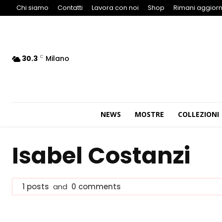
Chi siamo
Contatti
Lavora con noi
Shop
Rimani aggiorn
30.3
Milano
C
NEWS
MOSTRE
COLLEZIONI
Isabel Costanzi
1 posts
and
0 comments