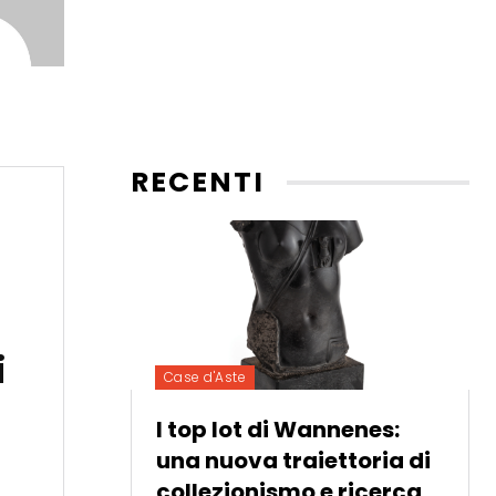
RECENTI
i
Case d'Aste
I top lot di Wannenes:
una nuova traiettoria di
collezionismo e ricerca