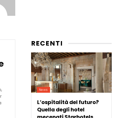
RECENTI
e
o,
News
r
L’ospitalità del futuro?
a
Quella degli hotel
mecenati Starhotels