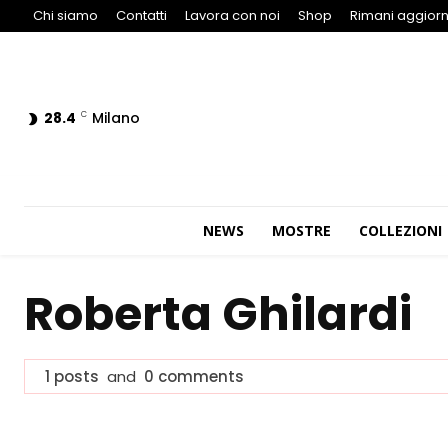
Chi siamo
Contatti
Lavora con noi
Shop
Rimani aggiorn
28.4
Milano
C
NEWS
MOSTRE
COLLEZIONI
Roberta Ghilardi
1 posts
and
0 comments