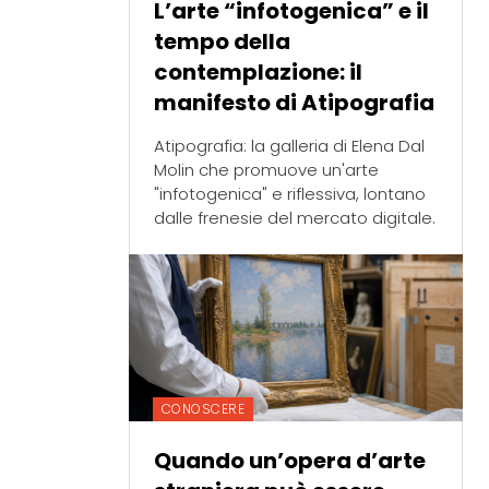
L’arte “infotogenica” e il
tempo della
contemplazione: il
manifesto di Atipografia
Atipografia: la galleria di Elena Dal
Molin che promuove un'arte
"infotogenica" e riflessiva, lontano
dalle frenesie del mercato digitale.
CONOSCERE
Quando un’opera d’arte