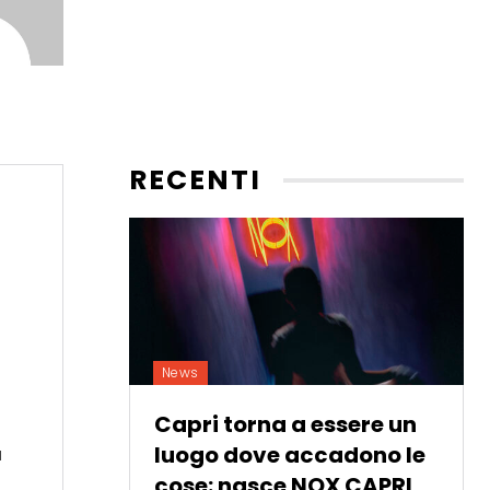
RECENTI
News
Capri torna a essere un
e
luogo dove accadono le
a
cose: nasce NOX CAPRI,