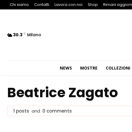
Chi siamo
Contatti
Lavora con noi
Shop
Rimani aggiorn
30.3
Milano
C
NEWS
MOSTRE
COLLEZIONI
Beatrice Zagato
1 posts
and
0 comments