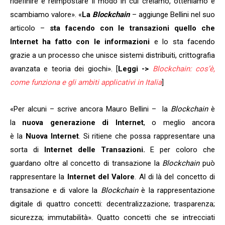
ridefinire e reimpostare il modo in cui creiamo, otteniamo e
scambiamo valore». «
La
Blockchain
– aggiunge Bellini nel suo
articolo –
sta facendo con le transazioni quello che
Internet ha fatto con le informazioni
e lo sta facendo
grazie a un processo che unisce sistemi distribuiti, crittografia
avanzata e teoria dei giochi». [
Leggi ->
Blockchain: cos’è,
come funziona e gli ambiti applicativi in Italia
]
«Per alcuni – scrive ancora Mauro Bellini – la
Blockchain
è
la
nuova generazione di Internet
, o meglio ancora
è la
Nuova Internet
. Si ritiene che possa rappresentare una
sorta di
Internet delle Transazioni.
E per coloro che
guardano oltre al concetto di transazione la
Blockchain
può
rappresentare la
Internet del Valore
. Al di là del concetto di
transazione e di valore la
Blockchain
è la rappresentazione
digitale di quattro concetti: decentralizzazione; trasparenza;
sicurezza; immutabilità». Quatto concetti che se intrecciati