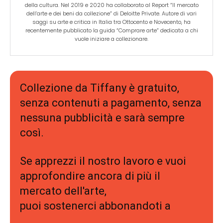
della cultura. Nel 2019 e 2020 ha collaborato al Report “Il mercato
dell’arte e dei beni da collezione” di Deloitte Private. Autore di vari
saggi su arte e critica in Italia tra Ottocento e Novecento, ha
recentemente pubblicato la guida “Comprare arte” dedicata a chi
vuole iniziare a collezionare.
Collezione da Tiffany è gratuito,
senza contenuti a pagamento, senza
nessuna pubblicità e sarà sempre
così.
Se apprezzi il nostro lavoro e vuoi
approfondire ancora di più il
mercato dell'arte,
puoi sostenerci abbonandoti a