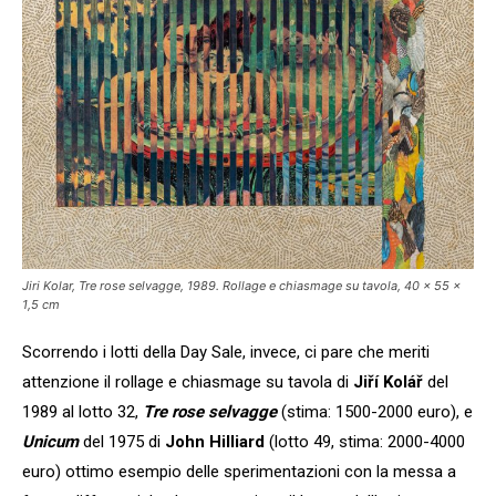
Jiri Kolar, Tre rose selvagge, 1989. Rollage e chiasmage su tavola, 40 x 55 x
1,5 cm
Scorrendo i lotti della Day Sale, invece, ci pare che meriti
attenzione il rollage e chiasmage su tavola di
Jiří Kolář
del
1989 al lotto 32,
Tre rose selvagge
(stima: 1500-2000 euro), e
Unicum
del 1975 di
John Hilliard
(lotto 49, stima: 2000-4000
euro) ottimo esempio delle sperimentazioni con la messa a