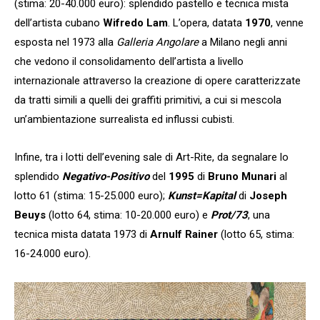
(stima: 20-40.000 euro): splendido pastello e tecnica mista
dell’artista cubano
Wifredo Lam
. L’opera, datata
1970
, venne
esposta nel 1973 alla
Galleria Angolare
a Milano negli anni
che vedono il consolidamento dell’artista a livello
internazionale attraverso la creazione di opere caratterizzate
da tratti simili a quelli dei graffiti primitivi, a cui si mescola
un’ambientazione surrealista ed influssi cubisti.
Infine, tra i lotti dell’evening sale di Art-Rite, da segnalare lo
splendido
Negativo-Positivo
del
1995
di
Bruno Munari
al
lotto 61 (stima: 15-25.000 euro);
Kunst=Kapital
di
Joseph
Beuys
(lotto 64, stima: 10-20.000 euro) e
Prot/73
, una
tecnica mista datata 1973 di
Arnulf Rainer
(lotto 65, stima:
16-24.000 euro).