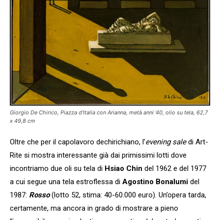
Giorgio De Chirico, Piazza d’Italia con Arianna, metà anni ’40, olio su tela, 62,7
x 49,8 cm
Oltre che per il capolavoro dechirichiano, l’
evening sale
di Art-
Rite si mostra interessante già dai primissimi lotti dove
incontriamo due oli su tela di
Hsiao Chin
del 1962 e del 1977
a cui segue una tela estroflessa di
Agostino Bonalumi
del
1987:
Rosso
(lotto 52, stima: 40-60.000
euro). Un’opera tarda,
certamente, ma ancora in grado di mostrare a pieno