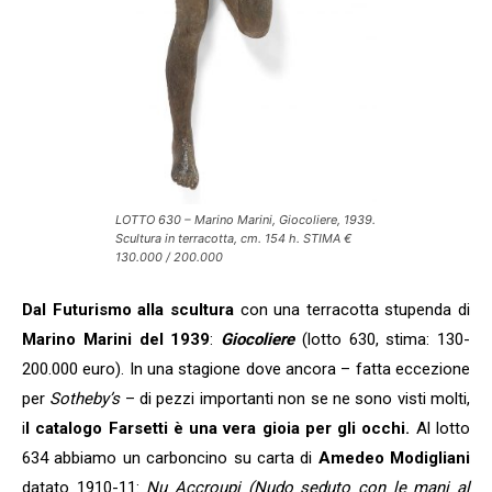
LOTTO 630 – Marino Marini, Giocoliere, 1939.
Scultura in terracotta, cm. 154 h. STIMA €
130.000 / 200.000
Dal Futurismo alla scultura
con una terracotta stupenda di
Marino Marini del 1939
:
Giocoliere
(lotto 630, stima: 130-
200.000 euro). In una stagione dove ancora – fatta eccezione
per
Sotheby’s
– di pezzi importanti non se ne sono visti molti,
i
l catalogo Farsetti è una vera gioia per gli occhi.
Al lotto
634 abbiamo un carboncino su carta di
Amedeo Modigliani
datato 1910-11:
Nu Accroupi (Nudo seduto con le mani al