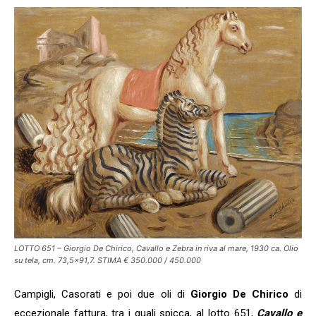
LOTTO 651 – Giorgio De Chirico, Cavallo e Zebra in riva al mare, 1930 ca. Olio
su tela, cm. 73,5×91,7. STIMA € 350.000 / 450.000
Campigli, Casorati e poi due oli di
Giorgio De Chirico
di
eccezionale fattura, tra i quali spicca, al lotto 651,
Cavallo e