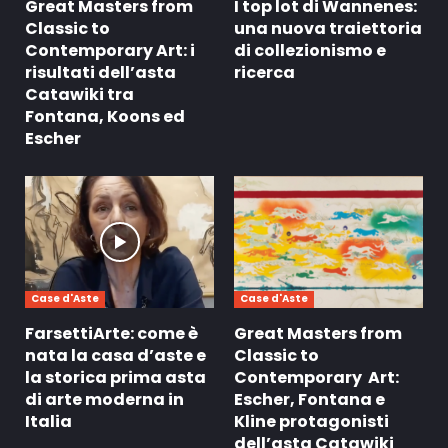
Great Masters from
I top lot di Wannenes:
Classic to
una nuova traiettoria
Contemporary Art: i
di collezionismo e
risultati dell’asta
ricerca
Catawiki tra
Fontana, Koons ed
Escher
Case d'Aste
Case d'Aste
FarsettiArte: come è
Great Masters from
nata la casa d’aste e
Classic to
la storica prima asta
Contemporary Art:
di arte moderna in
Escher, Fontana e
Italia
Kline protagonisti
dell’asta Catawiki