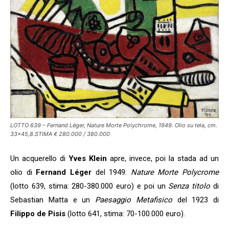
LOTTO 639 – Fernand Léger, Nature Morte Polychrome, 1949. Olio su tela, cm.
33×45,8.STIMA € 280.000 / 380.000
Un acquerello di
Yves Klein
apre, invece, poi la stada ad un
olio di
Fernand Léger
del 1949:
Nature Morte Polycrome
(lotto 639, stima: 280-380.000 euro) e poi un
Senza titolo
di
Sebastian Matta e un
Paesaggio Metafisico
del 1923 di
Filippo de Pisis
(lotto 641, stima: 70-100.000 euro).