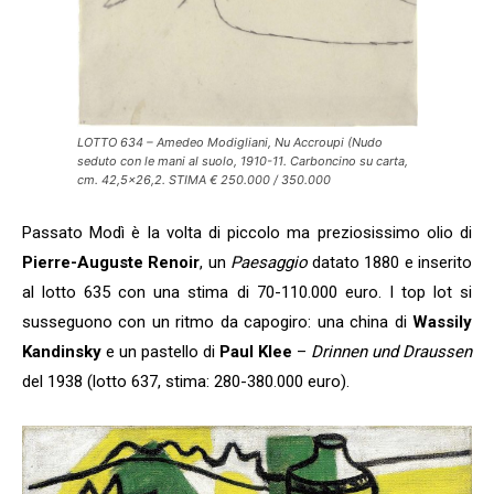
LOTTO 634 – Amedeo Modigliani, Nu Accroupi (Nudo
seduto con le mani al suolo, 1910-11. Carboncino su carta,
cm. 42,5×26,2. STIMA € 250.000 / 350.000
Passato Modì è la volta di piccolo ma preziosissimo olio di
Pierre-Auguste Renoir
, un
Paesaggio
datato 1880 e inserito
al lotto 635 con una stima di 70-110.000 euro. I top lot si
susseguono con un ritmo da capogiro: una china di
Wassily
Kandinsky
e un pastello di
Paul Klee
–
Drinnen und Draussen
del 1938 (lotto 637, stima: 280-380.000 euro).