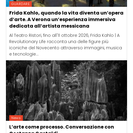
GUARDARE
Frida Kahlo, quando la vita diventa un’opera
d’arte. A Verona un’esperienza immersiva
dedicata all’artista messicana
Al Teatro Ristori, fino all'11 ottobre 2026, Frida Kahlo | A
Revolutionary Life racconta una delle figure più
iconiche del Novecento attraverso immagini, musica
e tecnologie...
News
L’arte come processo. Conversazione con