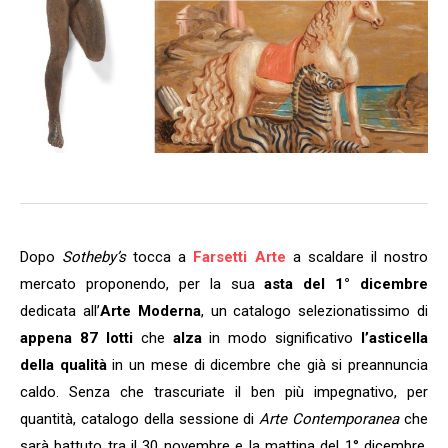
Dopo
Sotheby’s
tocca a
Farsetti Arte
a scaldare il nostro
mercato proponendo, per la sua
asta del 1° dicembre
dedicata all’
Arte Moderna
, un catalogo selezionatissimo di
appena 87 lotti
che
alza
in modo significativo
l’asticella
della qualità
in un mese di dicembre che già si preannuncia
caldo. Senza che trascuriate il ben più impegnativo, per
quantità, catalogo della sessione di
Arte Contemporanea
che
sarà battuto tra il 30 novembre e la mattina del 1° dicembre,