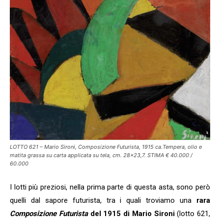
LOTTO 621 – Mario Sironi, Composizione Futurista, 1915 ca.Tempera, olio e
matita grassa su carta applicata su tela, cm. 28×23,7. STIMA € 40.000 /
60.000
I lotti più preziosi, nella prima parte di questa asta, sono però
quelli dal sapore futurista, tra i quali troviamo una
rara
Composizione Futurista
del 1915 di Mario Sironi
(lotto 621,