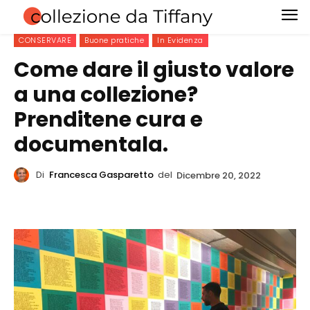
CONSERVARE
Buone pratiche
In Evidenza
Come dare il giusto valore
a una collezione?
Prenditene cura e
documentala.
Di
Francesca Gasparetto
del
Dicembre 20, 2022