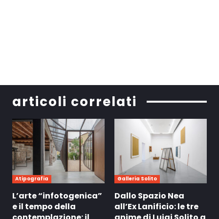
articoli correlati
Atipografia
Galleria Solito
L’arte “infotogenica”
Dallo Spazio Nea
e il tempo della
all’Ex Lanificio: le tre
contemplazione: il
anime di Luigi Solito a