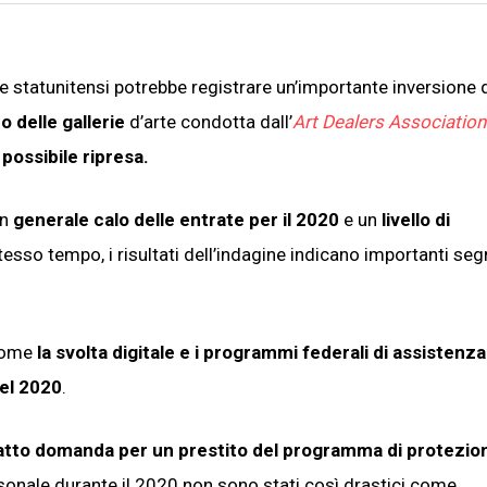
rie statunitensi potrebbe registrare un’importante inversione d
 delle gallerie
d’arte condotta dall’
Art Dealers Association
possibile ripresa.
un
generale calo delle entrate per il 2020
e un
livello di
stesso tempo, i risultati dell’indagine indicano importanti segn
 come
la svolta digitale e i programmi federali di assistenza
del 2020
.
 fatto domanda per un prestito del programma di protezio
personale durante il 2020 non sono stati così drastici come