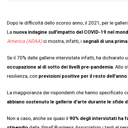
Dopo le difficoltà dello scorso anno, il 2021, per le galle
La
nuova indagine sull’impatto del COVID-19 nel mondo
America (ADAA)
ci mostra, infatti, i
segnali di una prima 
Se il 70% delle gallerie intervistate infatti, ha dichiarato 
occupazione al di sotto dei livelli pre-pandemia
. Allo 
resilienza, con
previsioni positive per il resto dell’anno
.
La maggioranza dei rispondenti che hanno specificato
abbiano sostenuto le gellerie d’arte durante le sfide 
Non a caso, anche se quasi il
90% degli intervistati ha
stipendio
dalla
Small Business Association
, i tagli al 