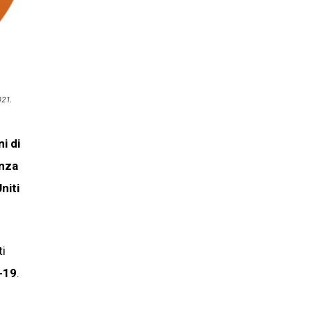
021.
i di
enza
niti
ti
-19
.