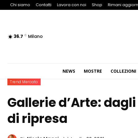
Chi siamo
Contatti
Lavora con noi
Shop
Rimani aggiorn
36.7
Milano
C
NEWS
MOSTRE
COLLEZIONI
Trend Mercato
Gallerie d’Arte: dagli
di ripresa