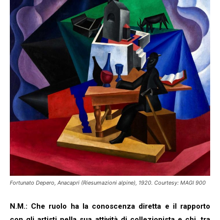
Fortunato Depero, Anacapri (Riesumazioni alpine), 1920. Courtesy: MAGI 900
N.M.: Che ruolo ha la conoscenza diretta e il rapporto
con gli artisti nella sua attività di collezionista e chi, tra