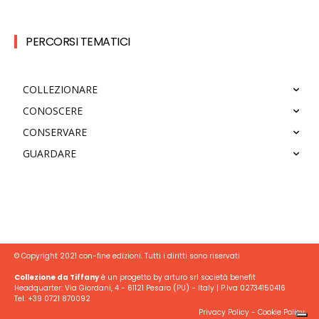
PERCORSI TEMATICI
COLLEZIONARE
CONOSCERE
CONSERVARE
GUARDARE
© Copyright 2021 con-fine edizioni. Tutti i diritti sono riservati
Collezione da Tiffany
è un progetto by arturo srl società benefit
Headquarter: Via Giordani, 4 - 61121 Pesaro (PU) - Italy | P.Iva 02734150416
Tel. +39 0721 870092
Privacy Policy
-
Cookie Policy