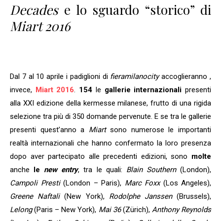
Decades
e lo sguardo “storico” di
Miart 2016
Dal 7 al 10 aprile i padiglioni di
fieramilanocity
accoglieranno ,
invece,
Miart 2016
.
154
le
gallerie internazionali
presenti
alla XXI edizione della kermesse milanese, frutto di una rigida
selezione tra più di 350 domande pervenute. E se tra le gallerie
presenti quest’anno a
Miart
sono numerose le importanti
realtà internazionali che hanno confermato la loro presenza
dopo aver partecipato alle precedenti edizioni, sono
molte
anche
le
new entry
, tra le quali:
Blain Southern
(London),
Campoli Presti
(London – Paris),
Marc Foxx
(Los Angeles),
Greene Naftali
(New York),
Rodolphe Janssen
(Brussels),
Lelong
(Paris – New York),
Mai 36
(Zürich),
Anthony Reynolds