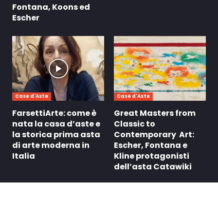
Fontana, Koons ed
Escher
Case d'Aste
Case d'Aste
FarsettiArte: come è
Great Masters from
nata la casa d’aste e
Classic to
la storica prima asta
Contemporary Art:
di arte moderna in
Escher, Fontana e
Italia
Kline protagonisti
dell’asta Catawiki