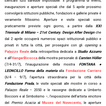
Elencarli tutti sarebbe impossibile. Il programma di eventi,
inaugurazioni e aperture speciali che dal 5 aprile prossimo
coinvolgerà istituzioni pubbliche, fondazioni e gallerie private è
veramente fittissimo. Aperture e visite speciali sono
praticamente previste ogni giorno, a partire dalla
XXI
Triennale di Milano – 21st Century. Design After Design
che
dal 2 aprile occuperà numerosi spazi istituzionali pubblici e
privati in tutta la città, per proseguire con gli
opening
a
Palazzo Reale
della retrospettiva dedicata a
Studio Azzurro
e all’
HangarBicocca
della mostra personale di
Carsten Höller
(7/4-31/7), l’inaugurazione della mostra
FONTANA ●
LEONCILLO Forma della materia
alla
Fondazione Carriero
(6/4 – 9/7), l’apertura straordinaria per la città della
Fondazione Prada
, le visite speciali alle mostre in corso a
Palazzo Reale
– 2050 e le rassegne dedicate a Umberto
Boccioni e al Simbolismo –, l’esposizione dell’artista vincitore
del
Premio Acacia
al
Museo del Novecento
, le aperture