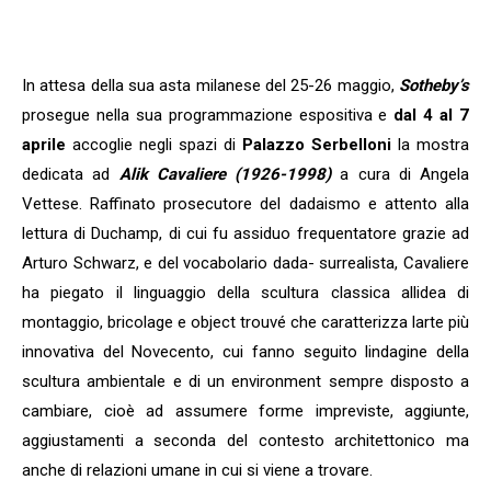
In attesa della sua asta milanese del 25-26 maggio,
Sotheby’s
prosegue nella sua programmazione espositiva e
dal 4 al 7
aprile
accoglie negli spazi di
Palazzo Serbelloni
la mostra
dedicata ad
Alik Cavaliere (1926-1998)
a cura di Angela
Vettese. Raffinato prosecutore del dadaismo e attento alla
lettura di Duchamp, di cui fu assiduo frequentatore grazie ad
Arturo Schwarz, e del vocabolario dada- surrealista, Cavaliere
ha piegato il linguaggio della scultura classica allidea di
montaggio, bricolage e object trouvé che caratterizza larte più
innovativa del Novecento, cui fanno seguito lindagine della
scultura ambientale e di un environment sempre disposto a
cambiare, cioè ad assumere forme impreviste, aggiunte,
aggiustamenti a seconda del contesto architettonico ma
anche di relazioni umane in cui si viene a trovare.