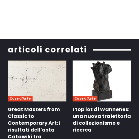
articoli correlati
Case d'Aste
Case d'Aste
Great Masters from
I top lot di Wannenes:
Classic to
una nuova traiettoria
Contemporary Art: i
di collezionismo e
risultati dell’asta
ricerca
Catawiki tra