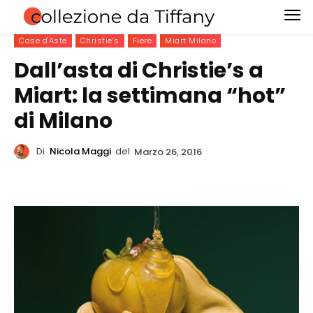
Case d'Aste
Christie’s
Fiere
Miart Milano
Dall’asta di Christie’s a
Miart: la settimana “hot”
di Milano
Di
Nicola Maggi
del
Marzo 26, 2016