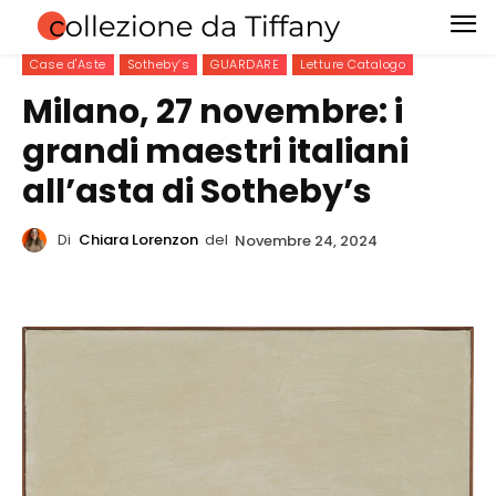
Case d'Aste
Sotheby’s
GUARDARE
Letture Catalogo
Milano, 27 novembre: i
grandi maestri italiani
all’asta di Sotheby’s
Di
Chiara Lorenzon
del
Novembre 24, 2024