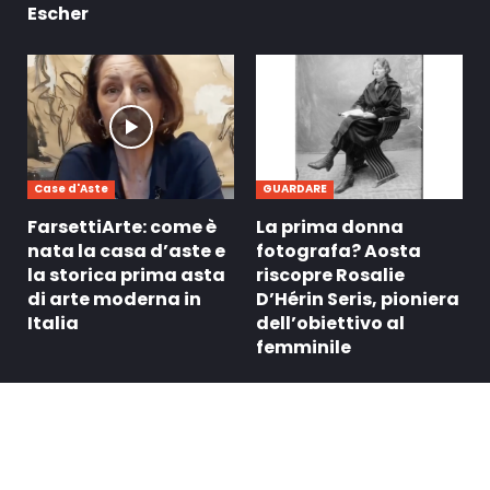
Escher
Case d'Aste
GUARDARE
FarsettiArte: come è
La prima donna
nata la casa d’aste e
fotografa? Aosta
la storica prima asta
riscopre Rosalie
di arte moderna in
D’Hérin Seris, pioniera
Italia
dell’obiettivo al
femminile