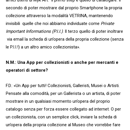
amici utenti di Myk Art. Il primo step è quello di catalogare. Il
secondo di poter mostrare dal proprio Smartphone la propria
collezione attraverso la modalità VETRINA, mantenendo
invisibili quelle che noi abbiamo individuate come
Private
Important Informations (P.I.I.)
. Il terzo quello di poter inoltrare
via email la scheda di un’opera della propria collezione (senza
le P.I.I.!) a un altro amico collezionista».
N.M.: Una App per collezionisti o anche per mercanti e
operatori di settore?
F.D.: «Un App per tutti! Collezionisti, Galleristi, Musei o Artisti.
Pensate alla comodità, per un Gallerista o un artista, di poter
mostrare in un qualsiasi momento un’opera del proprio
catalogo senza per forza essere collegato ad internet. O per
un collezionista, con un semplice click, inviare la scheda di
un’opera della propria collezione al Museo che vorrebbe fare