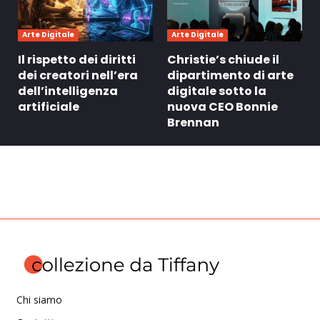
Arte Digitale
Arte Digitale
Il rispetto dei diritti
Christie’s chiude il
dei creatori nell’era
dipartimento di arte
dell’intelligenza
digitale sotto la
artificiale
nuova CEO Bonnie
Brennan
Chi siamo