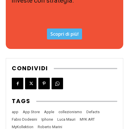
investe con strategia.
Scopri di più!
CONDIVIDI
TAGS
app
App Store
Apple
collezionismo
Defacts
Fabio Dodesini
Iphone
Luca Mauri
MYK ART
MyKollektion
Roberto Marini