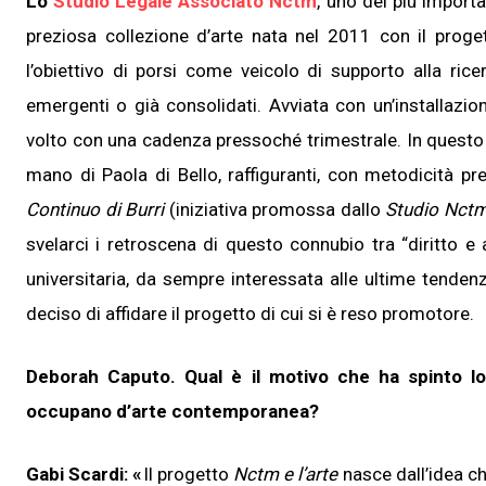
Lo
Studio Legale Associato Nctm
, uno dei più importa
preziosa collezione d’arte nata nel 2011 con il prog
l’obiettivo di porsi come veicolo di supporto alla ricer
emergenti o già consolidati. Avviata con un’installazi
volto con una cadenza pressoché trimestrale. In questo 
mano di Paola di Bello, raffiguranti, con metodicità p
Continuo di Burri
(iniziativa promossa dallo
Studio Nct
svelarci i retroscena di questo connubio tra “diritto e
universitaria, da sempre interessata alle ultime tenden
deciso di affidare il progetto di cui si è reso promotore.
Deborah Caputo. Qual è il motivo che ha spinto l
occupano d’arte contemporanea?
Gabi Scardi: «
Il progetto
Nctm e l’arte
nasce dall’idea c