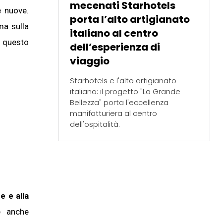
mecenati Starhotels
e nuove.
porta l’alto artigianato
ma sulla
italiano al centro
u questo
dell’esperienza di
viaggio
Starhotels e l'alto artigianato
italiano: il progetto "La Grande
Bellezza" porta l'eccellenza
manifatturiera al centro
iffany e
dell'ospitalità.
r
l'Arte
e e alla
e anche