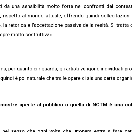
ti da una sensibilità molto forte nei confronti del contes
 rispetto al mondo attuale, offrendo quindi sollecitazion
la retorica e l’accettazione passiva della realtà. Si tratta d
empre molto costruttiva».
a, per quanto ci riguarda, gli artisti vengono individuati pro
 quindi è poi naturale che tra le opere ci sia una certa organi
 mostre aperte al pubblico o quella di NCTM è una col
nel senso che ogni volta che un’opera entra a fare par