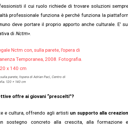
ssionisti il cui ruolo richiede di trovare soluzioni sempr
ealtà professionale funziona è perché funziona la piattafor
gnuno deve portare il proprio apporto anche culturale. E’ s
ativa di
Nctm»
.
Iscriviti alla nostra
newsletter e scarica
gratuitamentelaGuida
Mercato dell'Arte 2026!
Iscriviti subito alle news di Collezione da T
riceverai contenuti esclusivi selezionati pe
ulla parete, l’opera di Adrian Paci, Centro di
te riguardanti il mercato dell'arte.
fia. 120 x 140 cm
Completa il form e potrai scaricare subito
gratuitamente la nuova Guida Mercato del
ttive offre ai giovani “prescelti”?
2026!
e e cultura, offrendo agli artisti
un supporto alla creazion
un sostegno concreto alla crescita, alla formazione 