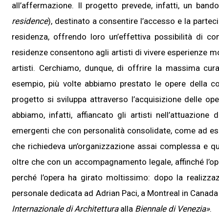
all’affermazione. Il progetto prevede, infatti, un ban
residence
), destinato a consentire l’accesso e la parteci
residenza, offrendo loro un’effettiva possibilità di co
residenze consentono agli artisti di vivere esperienze mol
artisti. Cerchiamo, dunque, di offrire la massima cura
esempio, più volte abbiamo prestato le opere della col
Sono un c
progetto si sviluppa attraverso l’acquisizione delle o
Si
abbiamo, infatti, affiancato gli artisti nell’attuazion
No
emergenti che con personalità consolidate, come ad ese
che richiedeva un’organizzazione assai complessa e qui
oltre che con un accompagnamento legale, affinché l’op
perché l’opera ha girato moltissimo: dopo la realizza
personale dedicata ad Adrian Paci, a Montreal in Canada 
Internazionale di Architettura
alla
Biennale di Venezia»
.