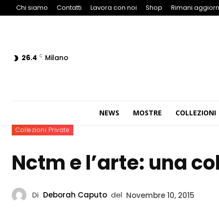
Chi siamo
Contatti
Lavora con noi
Shop
Rimani aggiorn
26.4
Milano
C
NEWS
MOSTRE
COLLEZIONI
Collezioni Private
Nctm e l’arte: una co
Di
Deborah Caputo
del
Novembre 10, 2015