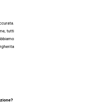
ccurata.
e, tutti
 abbiamo
rgherita
ezione?