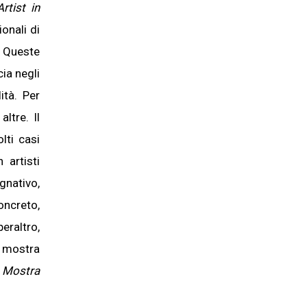
rtist in
ionali di
. Queste
cia negli
ità. Per
ltre. Il
olti casi
 artisti
gnativo,
oncreto,
eraltro,
 mostra
a
Mostra