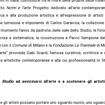
nti in Italia, custodisce tra le mura della propria sede mila
etto
Nctm e l’arte.
Progetto
dedicato all’arte contempora
ca e alla produzione artistica e all’espressione di artisti 
one luminosa e imponente di Carlos Garaicoa, la collezion
momento fanno da padrone, delle sale dello Studio, le foto
recisa e sistematica, la ricostruzione a Parco Sempione d
m
con il
Comune di Milano
e la
Fondazione La Triennale
di Mi
 arte” provvede Gabi Scardi, famosa curatrice, scrittrice e
ze artistiche contemporanee e alla cui professionalità lo S
o
Studio
ad avvicinarsi all’arte e a sostenere gli artist
he gli artisti possano portare uno sguardo nuovo, uno sguar