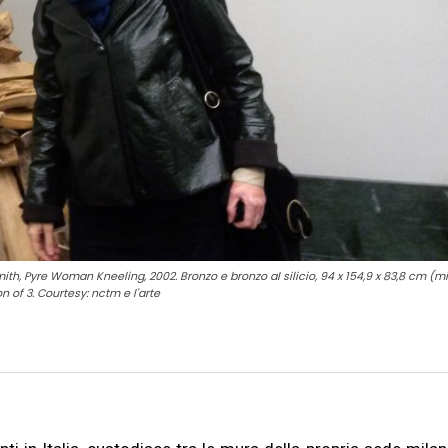
 Smith, Pyre Woman Kneeling, 2002. Bronzo e bronzo al silicio, 94 x 154,9 x 83,8 cm (m
n of 3. Courtesy: nctm e l'arte