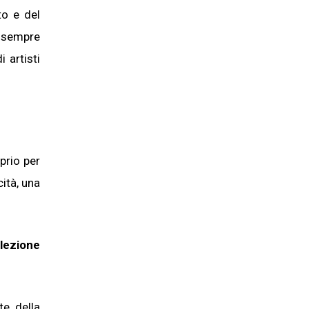
to e del
i sempre
i artisti
prio per
cità, una
lezione
te della