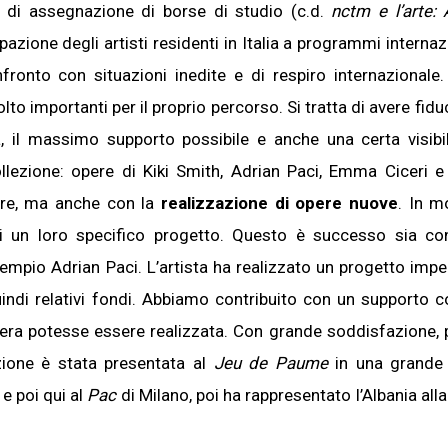
do di assegnazione di borse di studio (c.d.
nctm e l’arte: A
pazione degli artisti residenti in Italia a programmi internaz
nfronto con situazioni inedite e di respiro internazionale
to importanti per il proprio percorso. Si tratta di avere fidu
, il massimo supporto possibile e anche una certa visibil
lezione: opere di Kiki Smith, Adrian Paci, Emma Ciceri e a
ollezionista
pere, ma anche con la
realizzazione di opere nuove
. In m
e di un loro specifico progetto. Questo è successo sia con
mpio Adrian Paci. L’artista ha realizzato un progetto impe
ndi relativi fondi. Abbiamo contribuito con un supporto c
ISCRIVITI!
era potesse essere realizzata. Con grande soddisfazione, p
zione è stata presentata al
Jeu de Paume
in una grande
e poi qui al
Pac
di Milano, poi ha rappresentato l’Albania all