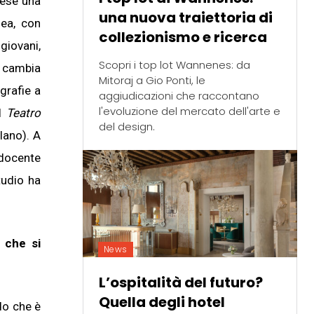
nese una
una nuova traiettoria di
nea, con
collezionismo e ricerca
giovani,
Scopri i top lot Wannenes: da
e cambia
Mitoraj a Gio Ponti, le
grafie a
aggiudicazioni che raccontano
l'evoluzione del mercato dell'arte e
el
Teatro
del design.
lano). A
 docente
tudio ha
i che si
News
L’ospitalità del futuro?
Quella degli hotel
do che è