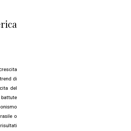
rica
crescita
trend di
cita del
 battute
zionismo
rasile o
isultati