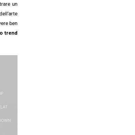
trare un
ell’arte
vere ben
to trend