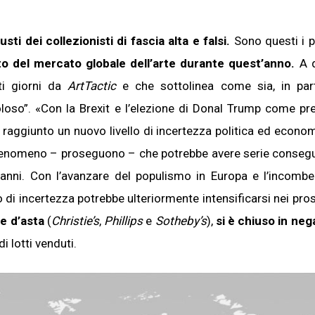
i dei collezionisti di fascia alta e falsi.
Sono questi i pr
o del mercato globale dell’arte durante quest’anno.
A d
ti giorni da
ArtTactic
e che sottolinea come sia, in part
coloso”. «Con la Brexit e l’elezione di Donal Trump come pr
 è raggiunto un nuovo livello di incertezza politica ed econo
n fenomeno – proseguono – che potrebbe avere serie conseg
i anni. Con l’avanzare del populismo in Europa e l’incombe
lo di incertezza potrebbe ulteriormente intensificarsi nei pro
se d’asta
(
Christie’s
,
Phillips
e
Sotheby’s
),
si è chiuso in neg
i lotti venduti.