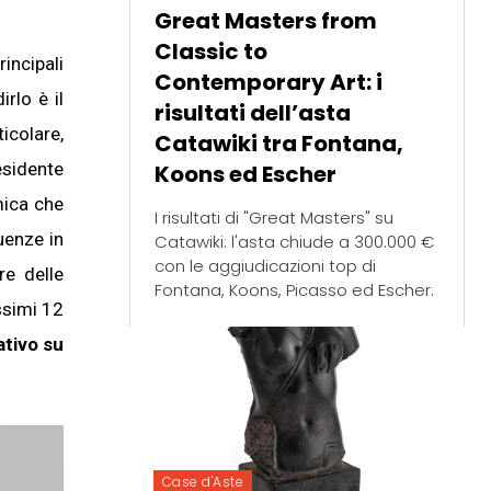
Great Masters from
Classic to
incipali
Contemporary Art: i
irlo è il
risultati dell’asta
icolare,
Catawiki tra Fontana,
esidente
Koons ed Escher
mica che
I risultati di "Great Masters" su
uenze in
Catawiki: l'asta chiude a 300.000 €
con le aggiudicazioni top di
re delle
Fontana, Koons, Picasso ed Escher.
ssimi 12
ativo su
Case d'Aste