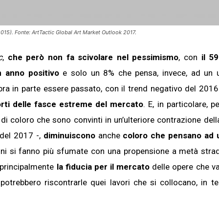
015). Fonte: ArtTactic Global Art Market Outlook 2017.
c
,
che però non fa scivolare nel pessimismo
, con
il 59
n anno positivo
e solo un 8% che pensa, invece, ad un u
bra in parte essere passato, con il trend negativo del 201
orti delle fasce estreme del mercato
. E, in particolare, p
le di coloro che sono convinti in un’ulteriore contrazione del
del 2017 -,
diminuiscono
anche
coloro che pensano ad 
isioni si fanno più sfumate con una propensione a metà strad
principalmente
la fiducia per il mercato
delle opere che 
 potrebbero riscontrarle quei lavori che si collocano, in te