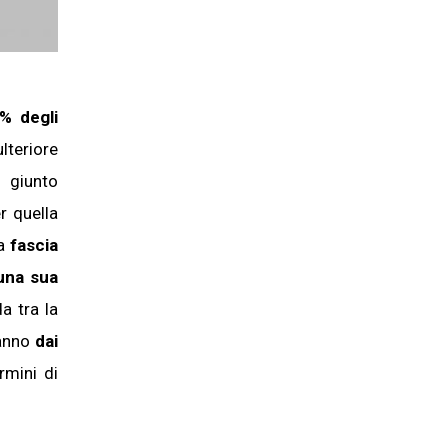
% degli
lteriore
6 giunto
er quella
la
fascia
una sua
a tra la
vanno
dai
rmini di