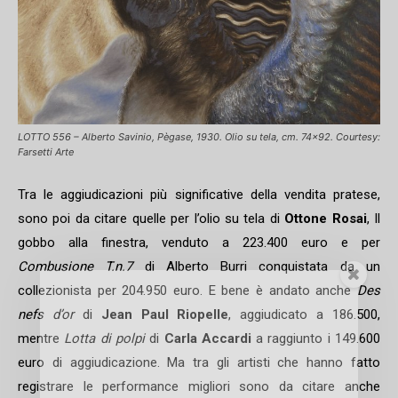
LOTTO 556 – Alberto Savinio, Pègase, 1930. Olio su tela, cm. 74×92. Courtesy:
Farsetti Arte
Tra le aggiudicazioni più significative della vendita pratese,
sono poi da citare quelle per l’olio su tela di
Ottone Rosai
, Il
gobbo alla finestra, venduto a 223.400 euro e per
Combusione T.n.7
di Alberto Burri conquistata da un
collezionista per 204.950 euro. E bene è andato anche
Des
nefs d’or
di
Jean Paul Riopelle
, aggiudicato a 186.500,
mentre
Lotta di polpi
di
Carla Accardi
a raggiunto i 149.600
euro di aggiudicazione. Ma tra gli artisti che hanno fatto
registrare le performance migliori sono da citare anche