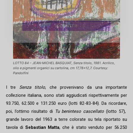
No
ISCRIVITI!
LOTTO 84 – JEAN-MICHEL BASQUIAT, Senza titolo, 1981. Acrilico,
olio e pigmenti organici su cartolina, cm 17,78×12,7. Courtesy:
Pandolfini
I tre
Senza titolo
, che provenivano da una importante
collezione italiana, sono stati aggiudicati rispettivamente per
93.750, 62.500 e 131.250 euro (lotti 82-83-84). Da ricordare,
poi, l’ottimo risultato di
Tu beninteso cascellato
(lotto 57),
grande lavoro del 1963 a terre colorate su tela riportato su
tavola di
Sebastian Matta
, che è stato venduto per 56.250