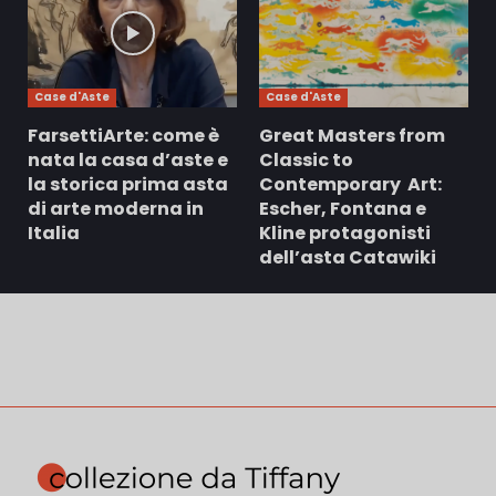
Case d'Aste
Case d'Aste
FarsettiArte: come è
Great Masters from
nata la casa d’aste e
Classic to
la storica prima asta
Contemporary Art:
di arte moderna in
Escher, Fontana e
Italia
Kline protagonisti
dell’asta Catawiki