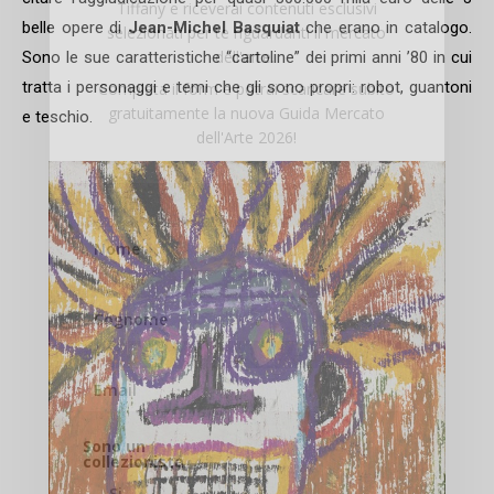
Tiffany e riceverai contenuti esclusivi
belle opere di
Jean-Michel Basquiat
che erano in catalogo.
selezionati per te riguardanti il mercato
dell'arte.
Sono le sue caratteristiche “cartoline” dei primi anni ’80 in cui
tratta i personaggi e temi che gli sono propri: robot, guantoni
Completa il form e potrai scaricare subito
gratuitamente la nuova Guida Mercato
e teschio.
dell'Arte 2026!
Sono un
collezionista
Si