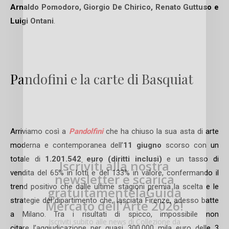
Arnaldo Pomodoro, Giorgio De Chirico, Renato Guttuso e
Luigi Ontani
.
Pandofini e la carte di Basquiat
Arriviamo così a
Pandolfini
che ha chiuso la sua asta di arte
moderna e contemporanea dell’
11 giugno
scorso con un
totale di
1.201.542 euro (diritti inclusi)
e un tasso di
Iscriviti alla nostra
vendita del 65% in lotti e del 133% in valore, confermando il
newsletter e scarica
trend positivo che dalle ultime stagioni premia la scelta e le
gratuitamentelaGuida
strategie del dipartimento che, lasciata Firenze, adesso batte
Mercato dell'Arte 2026!
a Milano. Tra i risultati di spicco, impossibile non
Iscriviti subito alle news di Collezione da
citare l’aggiudicazione per quasi 300.000 mila euro delle 3