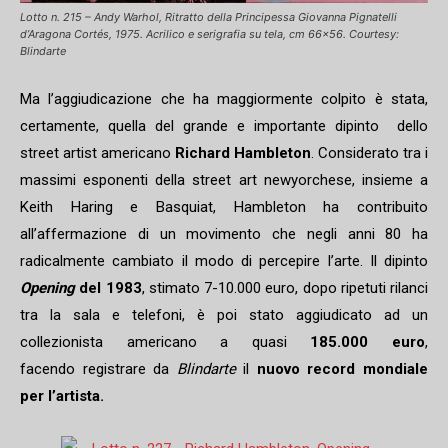
Lotto n. 215 – Andy Warhol, Ritratto della Principessa Giovanna Pignatelli
d’Aragona Cortés, 1975. Acrilico e serigrafia su tela, cm 66×56. Courtesy:
Blindarte
Ma l’aggiudicazione che ha maggiormente colpito è stata,
certamente, quella del grande e importante dipinto dello
street artist americano
Richard Hambleton
. Considerato tra i
massimi esponenti della street art newyorchese, insieme a
Keith Haring e Basquiat, Hambleton ha contribuito
all’affermazione di un movimento che negli anni 80 ha
radicalmente cambiato il modo di percepire l’arte. Il dipinto
Opening
del 1983
, stimato 7-10.000 euro, dopo ripetuti rilanci
tra la sala e telefoni, è poi stato aggiudicato ad un
collezionista americano a quasi
185.000 euro
,
facendo registrare da
Blindarte
il
nuovo record mondiale
per l’artista.