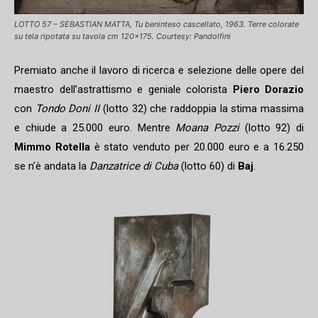
LOTTO 57 – SEBASTIAN MATTA, Tu beninteso cascellato, 1963. Terre colorate
su tela ripotata su tavola cm 120×175. Courtesy: Pandolfini
Premiato anche il lavoro di ricerca e selezione delle opere del
maestro dell’astrattismo e geniale colorista
Piero Dorazio
con
Tondo Doni II
(lotto 32) che raddoppia la stima massima
e chiude a 25.000 euro. Mentre
Moana Pozzi
(lotto 92) di
Mimmo Rotella
è stato venduto per 20.000 euro e a 16.250
se n’è andata la
Danzatrice di Cuba
(lotto 60) di
Baj
.