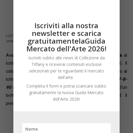
Iscriviti alla nostra
newsletter e scarica
LOTTO 89 – LUCIO FONTANA, Crocifisso, 1955-56. Scultura in terracotta
gratuitamentelaGuida
smaltata policroma, cm 36×18. Courtesy: Il Ponte
Mercato dell'Arte 2026!
Avanti tutta, il
Crocifisso
del 1955-56 di Lucio Fontana
al
Iscriviti subito alle news di Collezione da
lotto 89 vola a
250.000 euro
(stima massima 70.000). Il
Tiffany e riceverai contenuti esclusivi
selezionati per te riguardanti il mercato
catalogo scorre e siamo quasi al termine dell’asta, quando al
dell'arte.
lotto 93 arriva l’imponente olio su tela
Abecedarium 17-8-
Completa il form e potrai scaricare subito
90
(stima: 30-50.000 euro)
di Irma Blank
che raggiunge d’un
gratuitamente la nuova Guida Mercato
botto i
110.000 euro
e, ancora una volta è record. Il
dell'Arte 2026!
precedente, stabilito sempre al Ponte, era di 80.000.