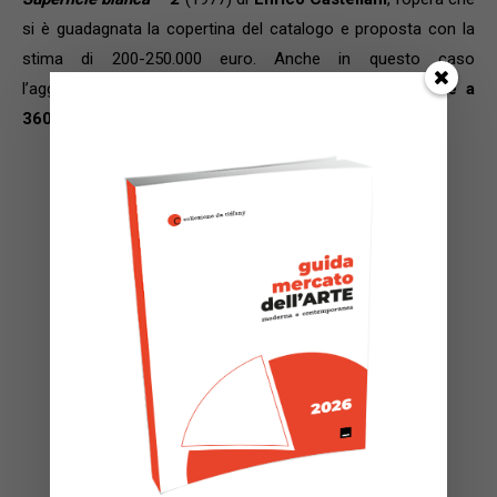
si è guadagnata la copertina del catalogo e proposta con la
stima di 200-250.000 euro. Anche in questo caso
l’aggiudicazione è eccellente con
il martello che batte a
360.000 euro.