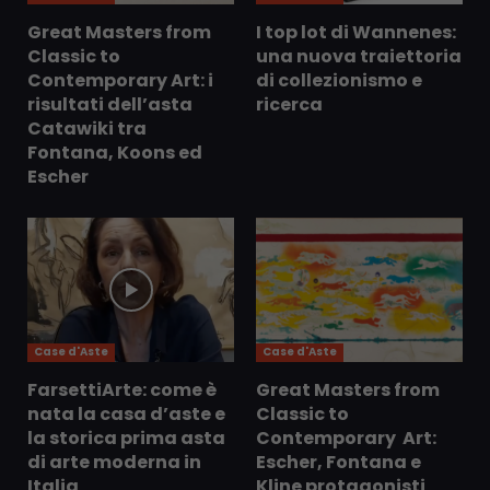
Great Masters from
I top lot di Wannenes:
Classic to
una nuova traiettoria
Contemporary Art: i
di collezionismo e
risultati dell’asta
ricerca
Catawiki tra
Fontana, Koons ed
Escher
Case d'Aste
Case d'Aste
FarsettiArte: come è
Great Masters from
nata la casa d’aste e
Classic to
la storica prima asta
Contemporary Art:
di arte moderna in
Escher, Fontana e
Italia
Kline protagonisti