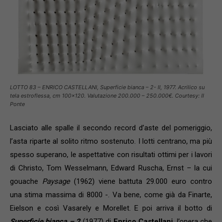
LOTTO 83 – ENRICO CASTELLANI, Superficie bianca – 2- II, 1977. Acrilico su
tela estroflessa, cm 100×120. Valutazione 200.000 – 250.000€. Courtesy: Il
Ponte
Lasciato alle spalle il secondo record d’aste del pomeriggio,
l’asta riparte al solito ritmo sostenuto. I lotti centrano, ma più
spesso superano, le aspettative con risultati ottimi per i lavori
di Christo, Tom Wesselmann, Edward Ruscha, Ernst – la cui
gouache
Paysage
(1962) viene battuta 29.000 euro contro
una stima massima di 8000 -. Va bene, come già da Finarte,
Eielson e così Vasarely e Morellet. E poi arriva il botto di
Superficie bianca – 2
(1977) di
Enrico Castellani
, l’opera che