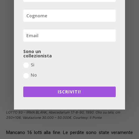
Sono un
collezionista
Si
No
ISCRIVITI!
LOTTO 93 – IRMA BLANK, Abecedarium 17-8-90, 1990. Olio su tela, cm
250×106. Valutazione 30.000 – 50.000€. Courtesy: Il Ponte
Mancano 16 lotti alla fine. Le perdite sono state veramente