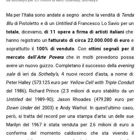
Ma per l’Italia sono andate a segno anche la vendita di
Tenda
Blu
di Pistoletto e di un
Untitled
di Francesco Lo Savio per un
totale
, dicevamo,
di 11 opere a firma di artisti italiani
che
hanno registrato un
fatturato di circa 22.000.000 di euro
e
soprattutto il
100% di venduto
. Con
ottimi segnali per il
mercato dell’
Arte Povera
che in molti prevedono possa
avere un nuovo guizzo. Completano il successo della
evening
sale
di ieri da
Sotheby’s
, 4 nuovi record d’asta, a nome di:
Peter Halley (573.125 euro per
Yellow Cell with Triple Conduit
del 1986); Richard Prince (2.3 milioni di euro stabilito da un
Untitled
del 1989-90); Jason Rhoades (479.280 euro per
Down Under
del 2003) e Andy Warhol. In quest’ultimo caso,
però, si tratta del record per una stampa d’arta: un delle sue
Marilyn del 1967 è stata venduta per 2.6 milioni di euro a
conferma del momento caldissimo che sta vivendo il