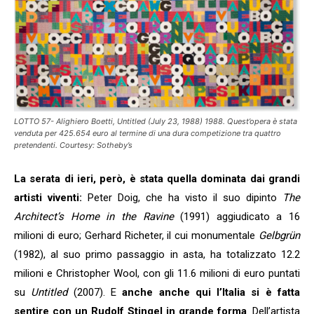
LOTTO 57- Alighiero Boetti, Untitled (July 23, 1988) 1988. Quest’opera è stata
venduta per 425.654 euro al termine di una dura competizione tra quattro
pretendenti. Courtesy: Sotheby’s
La serata di ieri, però, è stata quella dominata dai grandi
artisti viventi:
Peter Doig, che ha visto il suo dipinto
The
Architect’s Home in the Ravine
(1991) aggiudicato a 16
milioni di euro; Gerhard Richeter, il cui monumentale
Gelbgrün
(1982), al suo primo passaggio in asta, ha totalizzato 12.2
milioni e Christopher Wool, con gli 11.6 milioni di euro puntati
su
Untitled
(2007). E
anche anche qui l’Italia si è fatta
sentire con un Rudolf Stingel in grande forma
. Dell’artista