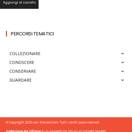
Aggiungi al carrello
PERCORSI TEMATICI
COLLEZIONARE
CONOSCERE
CONSERVARE
GUARDARE
© Copyright 2021 con-fine edizioni. Tutti i diritti sono riservati
Collezione da Tiffany
è un progetto by arturo srl società benefit