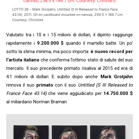
LOTTO 36 – Mark Grotjahn, Untitled (S III Released to France Face
43.14), 2011. Oil on cardboard mounted on canvas, 256.5 x 186.7 cm.
Courtesy: Christie’s
Valutato tra i 10 e i 15 milioni di dollari, il dipinto raggiunge
rapidamente i
9.200.000 $
quando il martello batte. Un po’
sotto la stima minima, ma poco importa:
è nuovo record per
l’artista italiano
che conferma l’ottimo stato di salute del suo
mercato. Il suo precedente primato risaliva al 2015 ed era di
4.1 milioni di dollari. E subito dopo anche
Mark Grotjahn
rinnova il suo
primato
con il suo
Untitled (S III Released to
France Face 43.14)
che viene aggiudicato per
14.750.000 $
al miliardario Norman Braman.