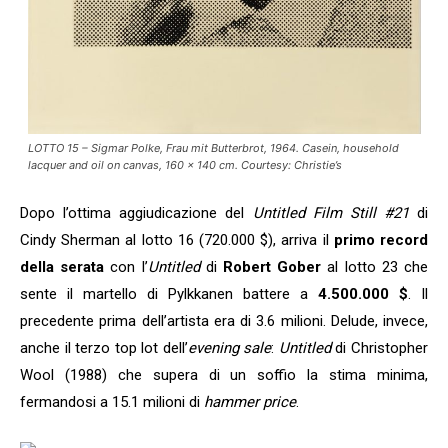
LOTTO 15 – Sigmar Polke, Frau mit Butterbrot, 1964. Casein, household
lacquer and oil on canvas, 160 x 140 cm. Courtesy: Christie’s
Dopo l’ottima aggiudicazione del
Untitled Film Still #21
di
Cindy Sherman al lotto 16 (720.000 $), arriva il
primo record
della serata
con l’
Untitled
di
Robert Gober
al lotto 23 che
sente il martello di Pylkkanen battere a
4.500.000 $
. Il
precedente prima dell’artista era di 3.6 milioni. Delude, invece,
anche il terzo top lot dell’
evening sale
:
Untitled
di Christopher
Wool (1988) che supera di un soffio la stima minima,
fermandosi a 15.1 milioni di
hammer price
.