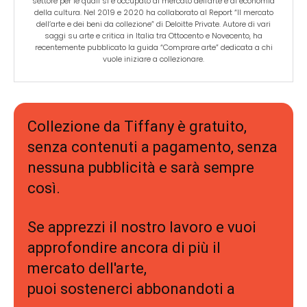
settore per le quali si è occupato di mercato dell'arte e di economia
della cultura. Nel 2019 e 2020 ha collaborato al Report “Il mercato
dell’arte e dei beni da collezione” di Deloitte Private. Autore di vari
saggi su arte e critica in Italia tra Ottocento e Novecento, ha
recentemente pubblicato la guida “Comprare arte” dedicata a chi
vuole iniziare a collezionare.
Collezione da Tiffany è gratuito,
senza contenuti a pagamento, senza
nessuna pubblicità e sarà sempre
così.
Se apprezzi il nostro lavoro e vuoi
approfondire ancora di più il
mercato dell'arte,
puoi sostenerci abbonandoti a