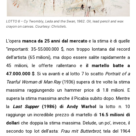
LOTTO 6 – Cy Twombly, Leda and the Swan, 1962. Oil, lead pencil and wax
crayon on canvas. Courtesy: Christie’s.
L’opera
manca da 25 anni dal mercato
e la stima è di quelle
“importanti: 35-55.000.000 $, non troppo lontana dal record
dell’artista (65 milioni), ma dopo essere salite rapidamente a
45 milioni, le offerte rallentano e
il martello batte a
47.000.000 $
. Si va avanti e al lotto 7 lo scatto
Portrait of a
Tearful Woman di Man Ray
(1936) supera di tre volte la stima
massima raggiungendo un hammer price di 1.8 milioni. E
supera la stima massima anche il Picabia subito dopo. Mentre
la
Last Supper
(1986)
di Andy Warhol
la lotto n. 10
raggiunge un incredibile prezzo di martello di
16.5 milioni di
dollari
che doppia la stima massima. Delude, un po’, invece, il
secondo top lot dell’asta:
Frau mit Butterbrot
, tela del 1964