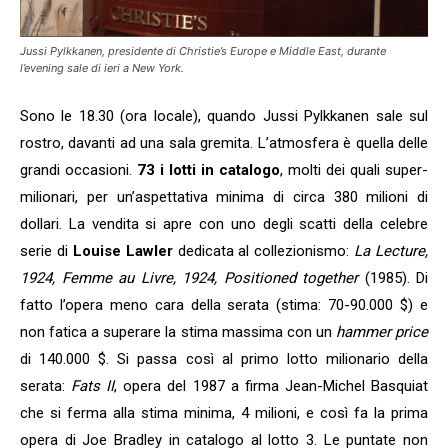
Jussi Pylkkanen, presidente di Christie’s Europe e Middle East, durante
l’evening sale di ieri a New York.
Sono le 18.30 (ora locale), quando Jussi Pylkkanen sale sul
rostro, davanti ad una sala gremita. L’atmosfera è quella delle
grandi occasioni.
73 i lotti in catalogo
, molti dei quali super-
milionari, per un’aspettativa minima di circa 380 milioni di
dollari. La vendita si apre con uno degli scatti della celebre
serie di
Louise Lawler
dedicata al collezionismo:
La Lecture,
1924, Femme au Livre, 1924, Positioned together
(1985). Di
fatto l’opera meno cara della serata (stima: 70-90.000 $) e
non fatica a superare la stima massima con un
hammer price
di 140.000 $. Si passa così al primo lotto milionario della
serata:
Fats II
, opera del 1987 a firma Jean-Michel Basquiat
che si ferma alla stima minima, 4 milioni, e così fa la prima
opera di Joe Bradley in catalogo al lotto 3. Le puntate non