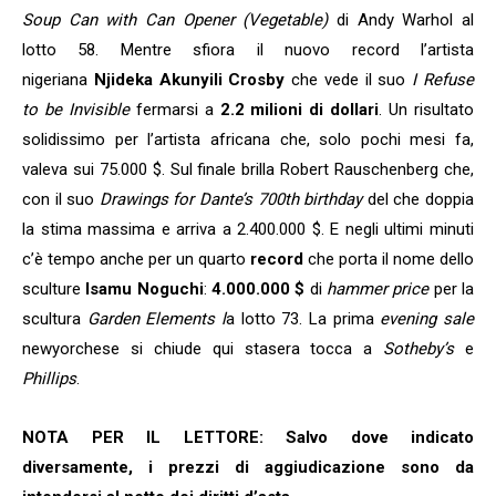
Soup Can with Can Opener (Vegetable)
di Andy Warhol al
lotto 58. Mentre sfiora il nuovo record l’artista
nigeriana
Njideka Akunyili Crosby
che vede il suo
I Refuse
to be Invisible
fermarsi a
2.2 milioni di dollari
. Un risultato
solidissimo per l’artista africana che, solo pochi mesi fa,
valeva sui 75.000 $. Sul finale brilla Robert Rauschenberg che,
con il suo
Drawings for Dante’s 700th birthday
del che doppia
la stima massima e arriva a 2.400.000 $. E negli ultimi minuti
c’è tempo anche per un quarto
record
che porta il nome dello
sculture
Isamu Noguchi
:
4.000.000 $
di
hammer price
per la
scultura
Garden Elements l
a lotto 73.
La prima
evening sale
newyorchese si chiude qui stasera tocca a
Sotheby’s
e
Phillips
.
NOTA PER IL LETTORE: Salvo dove indicato
diversamente, i prezzi di aggiudicazione sono da