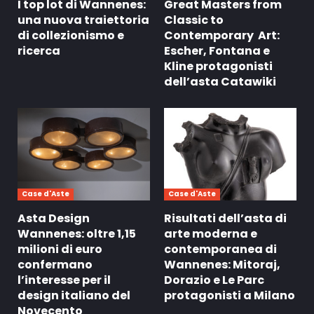
I top lot di Wannenes:
Great Masters from
una nuova traiettoria
Classic to
di collezionismo e
Contemporary Art:
ricerca
Escher, Fontana e
Kline protagonisti
dell’asta Catawiki
Case d'Aste
Case d'Aste
Asta Design
Risultati dell’asta di
Wannenes: oltre 1,15
arte moderna e
milioni di euro
contemporanea di
confermano
Wannenes: Mitoraj,
l’interesse per il
Dorazio e Le Parc
design italiano del
protagonisti a Milano
Novecento