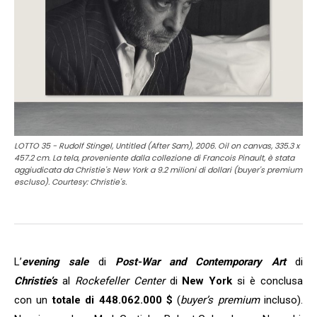
LOTTO 35 - Rudolf Stingel, Untitled (After Sam), 2006. Oil on canvas, 335.3 x
457.2 cm. La tela, proveniente dalla collezione di Francois Pinault, è stata
aggiudicata da Christie's New York a 9.2 milioni di dollari (buyer's premium
escluso). Courtesy: Christie's.
L’
e
vening sale
di
Post-War and Contemporary Art
di
Christie’s
al
Rockefeller Center
di
New York
si è conclusa
con un
totale di 448.062.000 $
(
buyer’s premium
incluso).