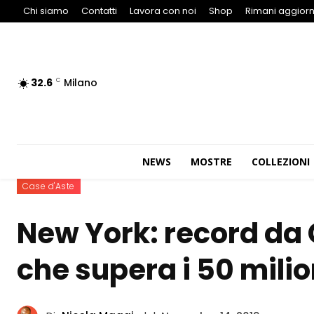
Chi siamo
Contatti
Lavora con noi
Shop
Rimani aggiorn
32.6
Milano
C
NEWS
MOSTRE
COLLEZIONI
Case d'Aste
New York: record da 
che supera i 50 milion