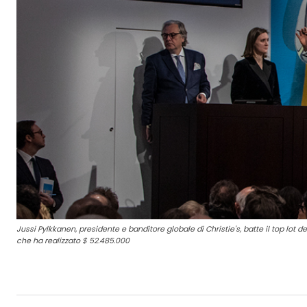
Jussi Pylkkanen, presidente e banditore globale di Christie's, batte il top lot 
che ha realizzato $ 52.485.000