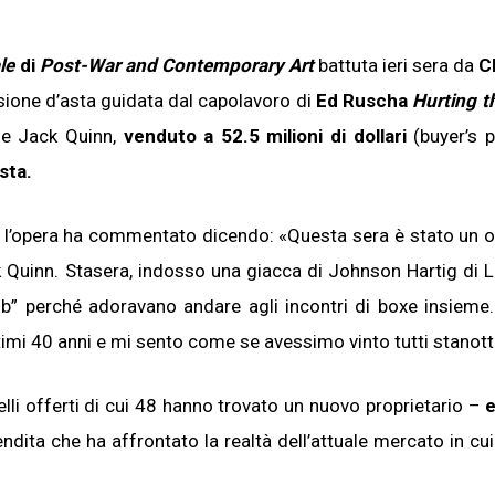
le
di
Post-War and Contemporary Art
battuta ieri sera da
Ch
ssione d’asta guidata dal capolavoro di
Ed Ruscha
Hurting t
n e Jack Quinn,
venduto a 52.5 milioni di dollari
(buyer’s 
sta.
a l’opera ha commentato dicendo: «Questa sera è stato un
Quinn. Stasera, indosso una giacca di Johnson Hartig di Li
b” perché adoravano andare agli incontri di boxe insieme
timi 40 anni e mi sento come se avessimo vinto tutti stanott
lli offerti di cui 48 hanno trovato un nuovo proprietario –
e
endita che ha affrontato la realtà dell’attuale mercato in cui