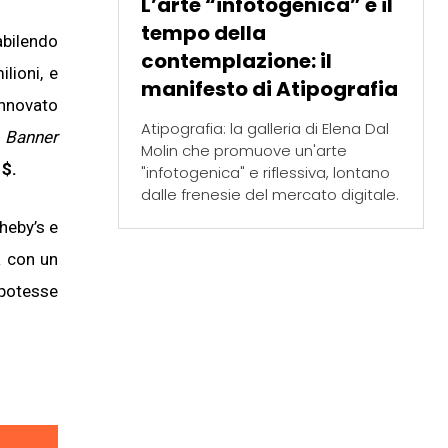
L’arte “infotogenica” e il
tempo della
bilendo
contemplazione: il
lioni, e
manifesto di Atipografia
rinnovato
Atipografia: la galleria di Elena Dal
n
Banner
Molin che promuove un'arte
 $.
"infotogenica" e riflessiva, lontano
dalle frenesie del mercato digitale.
theby’s e
a con un
 potesse