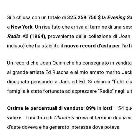
Si è chiusa con un totale di
325.259.750 $
la
Evening Sa
a
New York
. Un risultato che arriva al termine di una se
Radio #2
(1964)
, proveniente dalla collezione di Joa
incluso) che ha stabilito il
nuovo record d’asta per l’arti
Un record che Joan Quinn che ha consegnato in vendit
al grande artista Ed Ruscha e al mio amato marito Jack 
disegnata pensando a Jack ed Ed. Si chiama “fight clu
famiglia è stata fortunata ad apprezzare “Radio” negli ul
Ottime le percentuali di venduto: 89% in lotti
– 54 que
valore
. Il risultato di
Christie’s
arriva al termine di una v
d’aste doveva e ha generato interesse dove poteva.