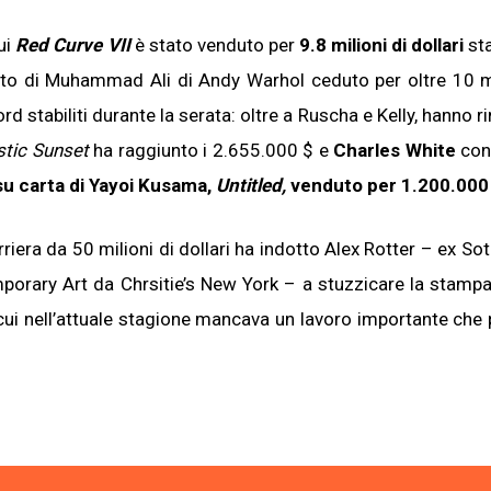
cui
Red Curve VII
è stato venduto per
9.8 milioni di dollari
sta
atto di Muhammad Ali di Andy Warhol ceduto per oltre 10 mi
rd stabiliti durante la serata: oltre a Ruscha e Kelly, hanno 
stic Sunset
ha raggiunto i 2.655.000 $ e
Charles White
co
su carta di Yayoi Kusama,
Untitled,
venduto per 1.200.000
arriera da 50 milioni di dollari ha indotto Alex Rotter – ex So
orary Art da Chrsitie’s New York – a stuzzicare la stamp
 nell’attuale stagione mancava un lavoro importante che