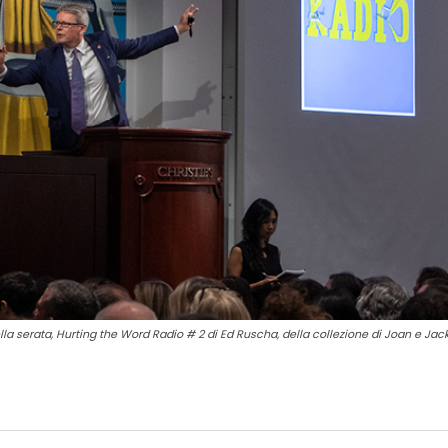
della serata, Hurting the Word Radio # 2 di Ed Ruscha, della collezione di Joan e Jac