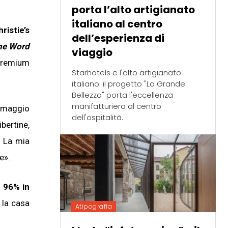
porta l’alto artigianato
italiano al centro
ristie’s
dell’esperienza di
he Word
viaggio
premium
Starhotels e l'alto artigianato
italiano: il progetto "La Grande
Bellezza" porta l'eccellenza
manifatturiera al centro
 omaggio
dell'ospitalità.
bertine,
. La mia
e».
 96% in
 la casa
Atipografia