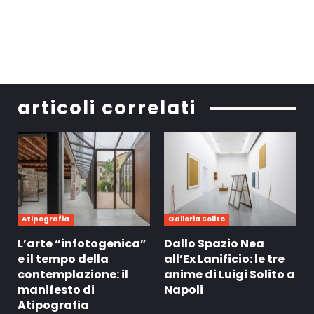
articoli correlati
Atipografia
Galleria Solito
L’arte “infotogenica”
Dallo Spazio Nea
e il tempo della
all’Ex Lanificio: le tre
contemplazione: il
anime di Luigi Solito a
manifesto di
Napoli
Atipografia