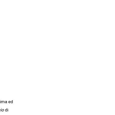
sima ed
gio
di