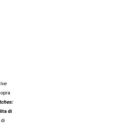
ive
sopra
tches
:
ita di
 di