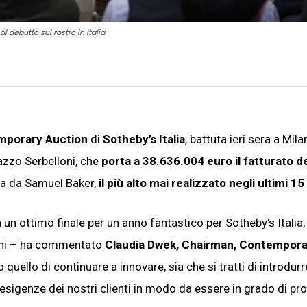
 debutto sul rostro in Italia
mporary Auction
di
Sotheby’s Italia
, battuta ieri sera a Mil
lazzo Serbelloni, che
porta a
38.636.004
euro
il fatturato de
ra da Samuel Baker,
il più alto mai realizzato negli ultimi 15
un ottimo finale per un anno fantastico per Sotheby’s Italia,
 anni – ha commentato
Claudia Dwek, Chairman, Contemporar
quello di continuare a innovare, sia che si tratti di introdur
le esigenze dei nostri clienti in modo da essere in grado di pr