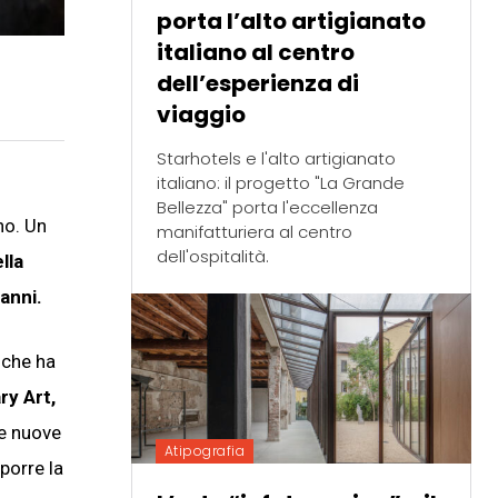
porta l’alto artigianato
italiano al centro
dell’esperienza di
viaggio
Starhotels e l'alto artigianato
italiano: il progetto "La Grande
Bellezza" porta l'eccellenza
ano. Un
manifatturiera al centro
dell'ospitalità.
lla
 anni.
 che ha
y Art,
re nuove
Atipografia
oporre la