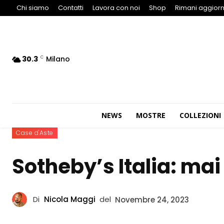
Chi siamo
Contatti
Lavora con noi
Shop
Rimani aggiorn
30.3
Milano
C
NEWS
MOSTRE
COLLEZIONI
Case d'Aste
Sotheby’s Italia: mai 
Di
Nicola Maggi
del
Novembre 24, 2023