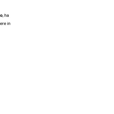
ro
, ha
ere in