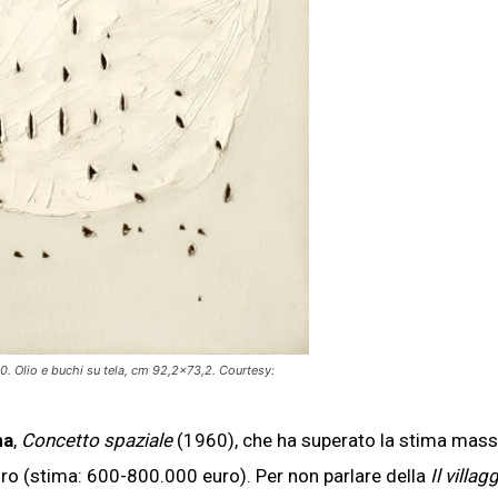
0. Olio e buchi su tela, cm 92,2×73,2. Courtesy:
na
,
Concetto spaziale
(1960), che ha superato la stima mas
euro (stima: 600-800.000 euro). Per non parlare della
Il villag