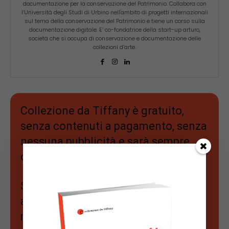
documentazione per la conservazione del Patrimonio. Collabora con
l’Università degli Studi di Urbino nell'ambito di progetti internazionali
sul tema della conservazione del Patrimonio e tiene un corso sulla
documentazione digitale. E’ co-fondatrice della start-up arturo,
società che si occupa di conservazione e documentazione delle
collezioni d’arte.
Collezione da Tiffany è gratuito,
senza contenuti a pagamento, senza
nessuna pubblicità e sarà sempre
così.
Se apprezzi il nostro lavoro e vuoi
approfondire ancora di più il
mercato dell'arte,