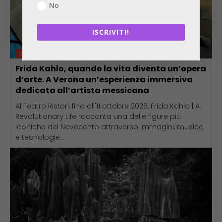
No
ISCRIVITI!
GUARDARE
Frida Kahlo, quando la vita diventa un’opera
d’arte. A Verona un’esperienza immersiva
dedicata all’artista messicana
Al Teatro Ristori, fino all'11 ottobre 2026, Frida Kahlo | A
Revolutionary Life racconta una delle figure più
iconiche del Novecento attraverso immagini, musica
e tecnologie...