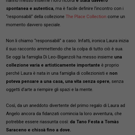
hanno messo insieme i loro ricordi
è stata davvero
spontanea e autentica
, ma è facile definire l’incontro con i
“responsabili” della collezione
The Place Collection
come un
momento davvero speciale.
Non li chiamo “responsabili” a caso. Infatti, ironica Laura inizia
il suo racconto ammettendo che la colpa di tutto ciò è sua.
Se oggi la famiglia Di Leo-Biganzoli ha messo insieme
una
collezione varia e artisticamente importante
è proprio
perché Laura è nata in una famiglia di collezionisti e
non
poteva pensare a una casa, una vita senza opere
, senza
oggetti d’arte a riempire gli spazi e la mente.
Così, da un aneddoto divertente del primo regalo di Laura ad
Angelo ancora da fidanzati comincia la loro avventura, che
potrebbe essere riassunta così:
da Tano Festa a Tomàs
Saraceno e chissà fino a dove.