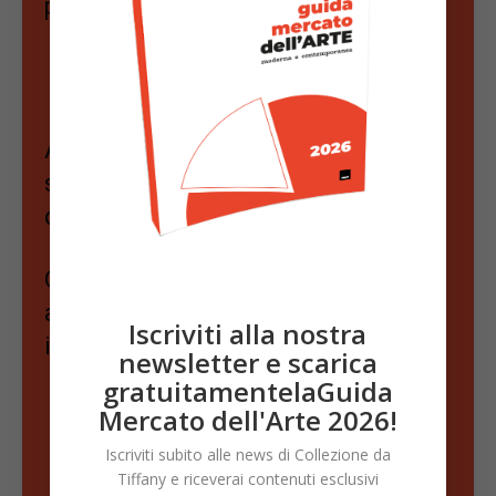
puoi sostenerci abbonandoti a
News Mercato Arte
Anticipazioni, trend, opportunità e
segnali nascosti del mercato
dell’arte
Ogni settimana, notizie, aste e
analisi scelte per chi colleziona e
Iscriviti alla nostra
investe con strategia.
newsletter e scarica
gratuitamentelaGuida
Mercato dell'Arte 2026!
Iscriviti subito alle news di Collezione da
Scopri di più!
Tiffany e riceverai contenuti esclusivi