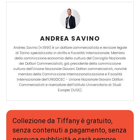
'
a
r
t
e
ANDREA SAVINO
e
Andrea Savino (n.1991) è un dottore commercialista e revisore legale
g
di Torino specializzato in diritto e fiscalità internazionale. Membro
della commissione economia della cultura del Consiglio Nazionale
e
dei Dottori Commercialisti, già presidente della commissione
s
cultura dell'Unione Nazionale Giovani Dottori commercialisti, nonché
membro della Commissione Internazionalizzazione e Fiscalità
t
Internazionale dell’UNGDCEC - Unione Nazionale Giovani Dottori
Commercialisti e ricercatore dell’Istituto Universitario di Studi
i
Europei (IUSE).
o
n
e
f
Collezione da Tiffany è gratuito,
i
senza contenuti a pagamento, senza
s
nessuna pubblicità e sarà sempre