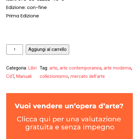
Edizione: con-fine
Prima Edizione
C
Aggiungi al carrello
o
l
Categoria:
Libri
Tag:
arte
, 
arte contemporanea
, 
arte moderna
, 
l
CdT
, 
Manuali
collezionismo
, 
mercato dell’arte
e
z
i
o
n
i
d