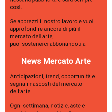
c
così.
a
l
Se apprezzi il nostro lavoro e vuoi
e
approfondire ancora di più il
.
mercato dell'arte,
F
puoi sostenerci abbonandoti a
r
a
p
News Mercato Arte
a
s
Anticipazioni, trend, opportunità e
s
segnali nascosti del mercato
i
dell’arte
o
n
Ogni settimana, notizie, aste e
e
,