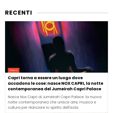
u
a
RECENTI
n
t
i
t
à
News
Capri torna a essere un luogo dove
accadono le cose: nasce NOX CAPRI, la notte
contemporanea del Jumeirah Capri Palace
Nasce Nox Capri al Jumeirah Capri Palace: la nuova
notte contemporanea che unisce arte, musica e
cultura per rilanciare lo spirito dell'isola.