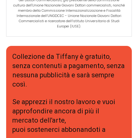
dei Dottori Commercialisti, già presidente della commissione
cultura dell'Unione Nazionale Giovani Dottori commercialisti, nonché
membro della Commissione Internazionalizzazione e Fiscalità
Internazionale dell’UNGDCEC - Unione Nazionale Giovani Dottori
Commercialisti e ricercatore dell’Istituto Universitario di Studi
Europei (IUSE).
Collezione da Tiffany è gratuito,
senza contenuti a pagamento, senza
nessuna pubblicità e sarà sempre
così.
Se apprezzi il nostro lavoro e vuoi
approfondire ancora di più il
mercato dell'arte,
puoi sostenerci abbonandoti a