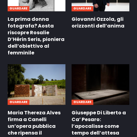
GUARDARE
GUARDARE
La prima donna
Giovanni Ozzola, gli
fotografa? Aosta
orizzonti dell’anima
riscopre Rosalie
D’Hérin Seris, pioniera
dell’obiettivo al
femminile
GUARDARE
GUARDARE
Maria Thereza Alves
Giuseppe Di Liberto a
firma a Canelli
Ca’ Pesaro:
un’opera pubblica
l’apocalisse come
che ripensa il
tempo dell’attesa