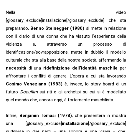
Nella video
[glossary_exclude]installazione[/glossary_exclude] che sta
preparando,
Benno Steinegger (1980)
si mette in relazione
con il diario di una donna che ha vissuto l’esperienza della
violenza e, attraverso un processo di
identificazione/sovrapposizione, mette in dubbio il modello
culturale che sta alla base della nostra società, affermando la
necessità
di una
ridefinizione dell’identità maschile
per
affrontare i conflitti di genere. L’opera a cui sta lavorando
Cosimo Veneziano (1983)
è, invece, lo story board di un
futuro
Docufilm
sui riti e gli archetipi su cui si è modellato
quel mondo che, ancora oggi, è fortemente maschilista.
Infine,
Benjamin Tomasi (1978)
, che presenterà in mostra
una [glossary_exclude]
installazion
e[/glossary_exclude]
suddivisa in due parti – una sonora e una visiva – che,