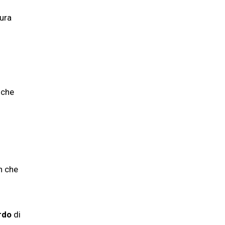
tura
nche
n che
rdo
di