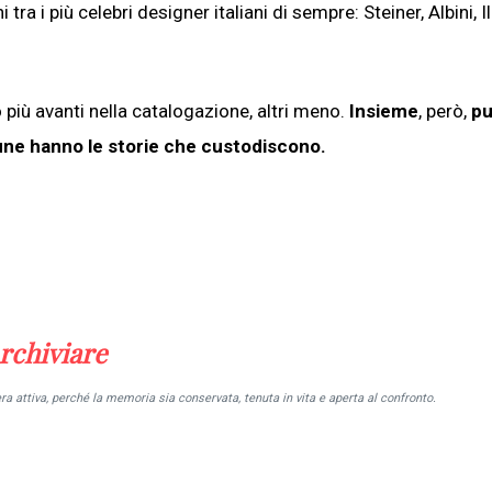
tra i più celebri designer italiani di sempre: Steiner, Albini, Il
o più avanti nella catalogazione, altri meno.
Insieme
, però,
pu
ne hanno le storie che custodiscono.
rchiviare
a attiva, perché la memoria sia conservata, tenuta in vita e aperta al confronto.