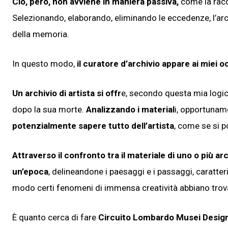
Ciò, però, non avviene in maniera passiva,
come la racco
Selezionando, elaborando, eliminando le eccedenze, l’arch
della memoria.
In questo modo,
il curatore d’archivio appare ai miei 
Un archivio di artista si offr
e, secondo questa mia logi
dopo la sua morte.
Analizzando i material
i, opportuname
potenzialmente sapere tutto dell’artista
, come se si p
Attraverso il confronto tra il materiale di uno o più arc
un’epoca
, delineandone i paesaggi e i passaggi, caratter
modo certi fenomeni di immensa creatività abbiano trovat
È quanto cerca di fare
Circuito Lombardo Musei Desig