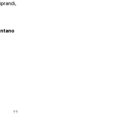
iprandi,
ntano