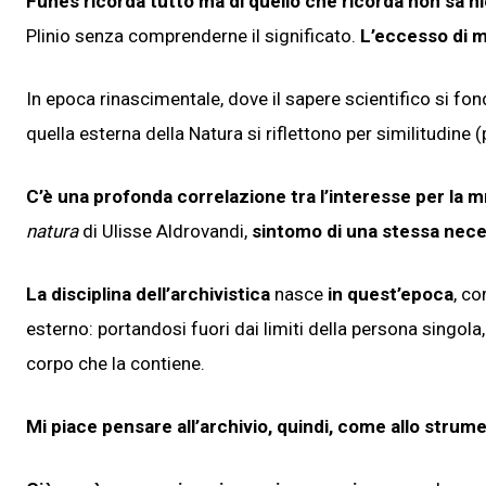
Funes ricorda tutto ma di quello che ricorda non sa n
Plinio senza comprenderne il significato.
L’eccesso di m
In epoca rinascimentale, dove il sapere scientifico si fon
quella esterna della Natura si riflettono per similitudin
C’è una profonda correlazione tra l’interesse per la 
natura
di Ulisse Aldrovandi,
sintomo di una stessa neces
La disciplina dell’archivistica
nasce
in quest’epoca
, c
esterno: portandosi fuori dai limiti della persona singol
corpo che la contiene.
Mi piace pensare all’archivio, quindi, come allo strum