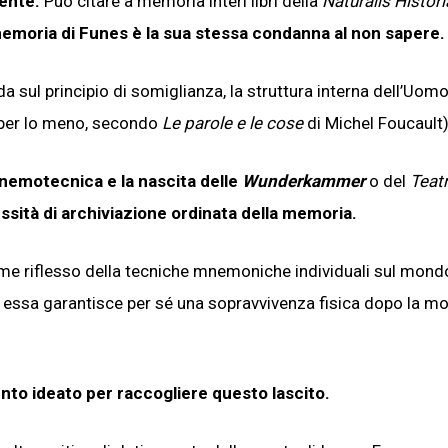
iente.
Può citare a memoria interi libri della
Naturalis Histori
emoria di Funes è la sua stessa condanna al non sapere.
da sul principio di somiglianza, la struttura interna dell’Uomo
e (per lo meno, secondo
Le parole e le cose
di Michel Foucault)
mnemotecnica e la nascita delle
Wunderkammer
o del
Teatr
sità di archiviazione ordinata della memoria.
ome riflesso della tecniche mnemoniche individuali sul mond
a, essa garantisce per sé una sopravvivenza fisica dopo la mo
ento ideato per raccogliere questo lascito.