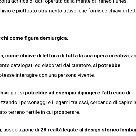
lta acritica di dati operata dalla mente di Ireneo Funes.
ivio è piuttosto strumento attivo, che fornisce chiavi di let
occhi come figura demiurgica.
ca,
come chiave di lettura di tutta la sua opera creativa
, a
nte catalogati ed elaborati dal curatore,
si potrebbe
otesse interagire con una persona vivente.
hivi
, poi, s
i potrebbe ad esempio dipingere l’affresco di
izzando i personaggi e i legami tra essi, cercando di capire i
o terreno fertile in cui prosperare.
n
, associazione di
28 realtà legate al design storico lomba