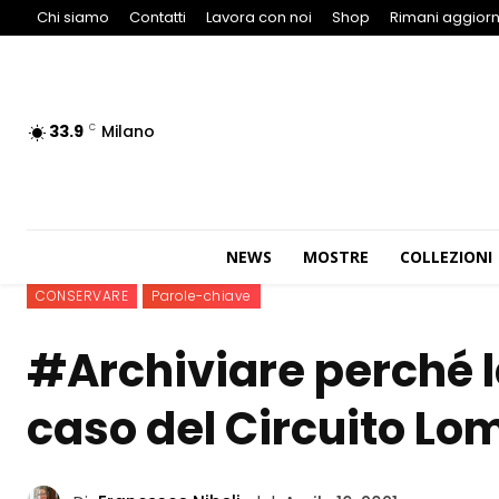
Chi siamo
Contatti
Lavora con noi
Shop
Rimani aggiorn
33.9
Milano
C
NEWS
MOSTRE
COLLEZIONI
CONSERVARE
Parole-chiave
#Archiviare perché l
caso del Circuito L