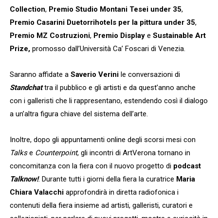
Collection
,
Premio Studio Montani Tesei under 35
,
Premio Casarini Duetorrihotels per la pittura under 35
,
Premio MZ Costruzioni
,
Premio Display
e
Sustainable Art
Prize,
promosso dall’Università Ca’ Foscari di Venezia.
Saranno affidate a
Saverio Verini
le conversazioni di
Standchat
tra il pubblico e gli artisti e da quest’anno anche
con i galleristi che li rappresentano, estendendo così il dialogo
a un’altra figura chiave del sistema dell’arte.
Inoltre, dopo gli appuntamenti online degli scorsi mesi con
Talks
e
Counterpoint
, gli incontri di ArtVerona tornano in
concomitanza con la fiera con il nuovo progetto di
podcast
Talknow!
. Durante tutti i giorni della fiera la curatrice
Maria
Chiara Valacchi
approfondirà in diretta radiofonica i
contenuti della fiera insieme ad artisti, galleristi, curatori e