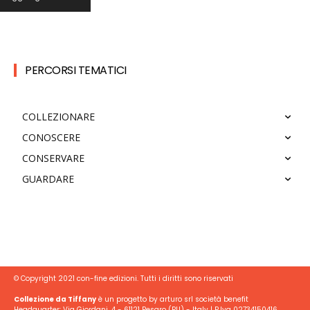
PERCORSI TEMATICI
COLLEZIONARE
CONOSCERE
CONSERVARE
GUARDARE
© Copyright 2021 con-fine edizioni. Tutti i diritti sono riservati
Collezione da Tiffany
è un progetto by arturo srl società benefit
Headquarter: Via Giordani, 4 - 61121 Pesaro (PU) - Italy | P.Iva 02734150416