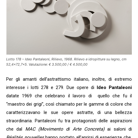
dell'Arte 2026!
Lotto 178 – Ideo Pantaleoni, Rilievo, 1968. Rilievo e idropitture su legno, cm
52,4×72,7×5. Valutazione: € 3.500,00 / € 4.500,00
Per gli amanti dell’astrattismo italiano, inoltre, di estremo
interesse i lotti 278 e 279. Due opere di
Ideo Pantaleoni
Sono un
collezionista
datate 1969 che celebrano il lavoro di quello che fu il
Si
“maestro dei grigi”, così chiamato per le gamme di colore che
No
caratterizzavano le sue opere astratte, di una bellezza
straordinaria. Pantaleoni fu tra protagonisti delle aspirazioni
ISCRIVITI!
che dal
MAC (Movimento di Arte Concreta)
ai saloni di
Réalités nouvelles
hanno portato all’aprirsi di esperienze che,