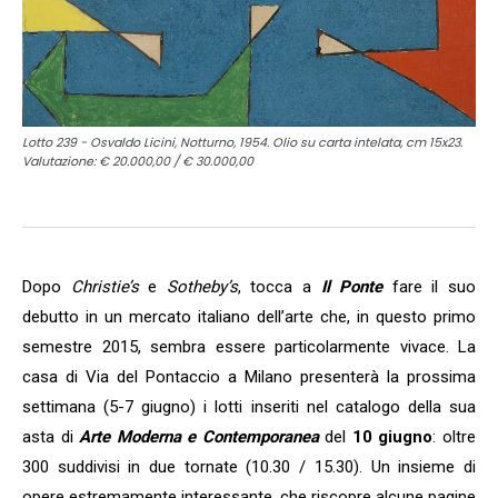
Lotto 239 - Osvaldo Licini, Notturno, 1954. Olio su carta intelata, cm 15x23.
Valutazione: € 20.000,00 / € 30.000,00
Dopo
Christie’s
e
Sotheby’s
, tocca a
Il Ponte
fare il suo
debutto in un mercato italiano dell’arte che, in questo primo
semestre 2015, sembra essere particolarmente vivace. La
casa di Via del Pontaccio a Milano presenterà la prossima
settimana (5-7 giugno) i lotti inseriti nel catalogo della sua
asta di
Arte Moderna e Contemporanea
del
10 giugno
: oltre
300 suddivisi in due tornate (10.30 / 15.30). Un insieme di
opere estremamente interessante, che riscopre alcune pagine