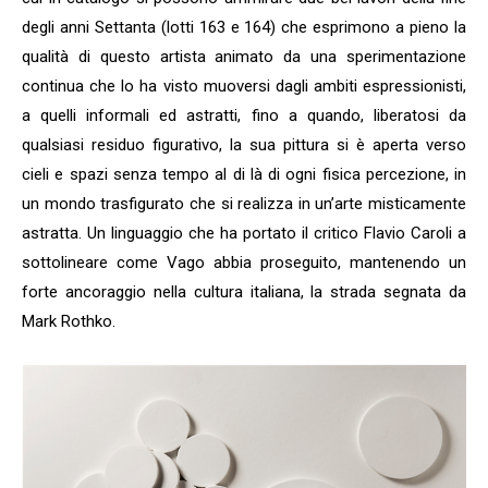
degli anni Settanta (lotti 163 e 164) che esprimono a pieno la
qualità di questo artista animato da una sperimentazione
continua che lo ha visto muoversi dagli ambiti espressionisti,
a quelli informali ed astratti, fino a quando, liberatosi da
qualsiasi residuo figurativo, la sua pittura si è aperta verso
cieli e spazi senza tempo al di là di ogni fisica percezione, in
un mondo trasfigurato che si realizza in un’arte misticamente
Iscriviti alla nostra
astratta. Un linguaggio che ha portato il critico Flavio Caroli a
newsletter e scarica
sottolineare come Vago abbia proseguito, mantenendo un
gratuitamentelaGuida
forte ancoraggio nella cultura italiana, la strada segnata da
Mercato dell'Arte 2026!
Mark Rothko.
Iscriviti subito alle news di Collezione da
Tiffany e riceverai contenuti esclusivi
selezionati per te riguardanti il mercato
dell'arte.
Completa il form e potrai scaricare subito
gratuitamente la nuova Guida Mercato