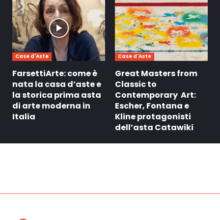
Case d'Aste
Case d'Aste
FarsettiArte: come è
Great Masters from
nata la casa d’aste e
Classic to
la storica prima asta
Contemporary Art:
di arte moderna in
Escher, Fontana e
Italia
Kline protagonisti
dell’asta Catawiki