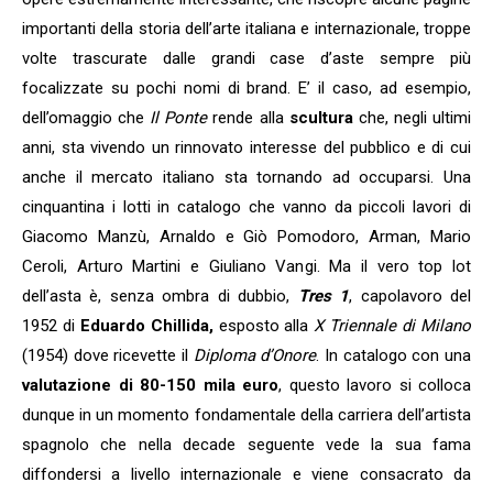
importanti della storia dell’arte italiana e internazionale, troppe
volte trascurate dalle grandi case d’aste sempre più
focalizzate su pochi nomi di brand. E’ il caso, ad esempio,
dell’omaggio che
Il Ponte
rende alla
scultura
che, negli ultimi
anni, sta vivendo un rinnovato interesse del pubblico e di cui
anche il mercato italiano sta tornando ad occuparsi. Una
cinquantina i lotti in catalogo che vanno da piccoli lavori di
Giacomo Manzù, Arnaldo e Giò Pomodoro, Arman, Mario
Ceroli, Arturo Martini e Giuliano Vangi. Ma il vero top lot
dell’asta è, senza ombra di dubbio,
Tres 1
, capolavoro del
1952 di
Eduardo Chillida,
esposto alla
X Triennale di Milano
(1954) dove ricevette il
Diploma d’Onore
. In catalogo con una
valutazione di 80-150 mila euro
, questo lavoro si colloca
dunque in un momento fondamentale della carriera dell’artista
spagnolo che nella decade seguente vede la sua fama
diffondersi a livello internazionale e viene consacrato da