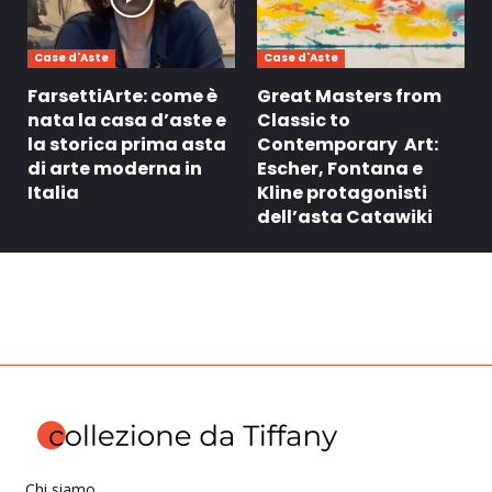
Case d'Aste
Case d'Aste
FarsettiArte: come è
Great Masters from
nata la casa d’aste e
Classic to
la storica prima asta
Contemporary Art:
di arte moderna in
Escher, Fontana e
Italia
Kline protagonisti
dell’asta Catawiki
Chi siamo