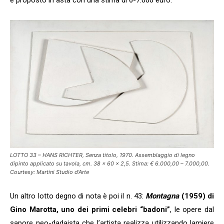
è proposto in asta con una stima di 6-7.000 euro.
LOTTO 33 – HANS RICHTER, Senza titolo, 1970. Assemblaggio di legno
dipinto applicato su tavola, cm. 38 x 60 x 2,5. Stima: € 6.000,00 – 7.000,00.
Courtesy: Martini Studio d’Arte
Un altro lotto degno di nota è poi il n. 43:
Montagna
(1959) di
Gino Marotta, uno dei primi celebri “badoni”
, le opere dal
sapore neo-dadaista che l’artista realizza utilizzando lamiere