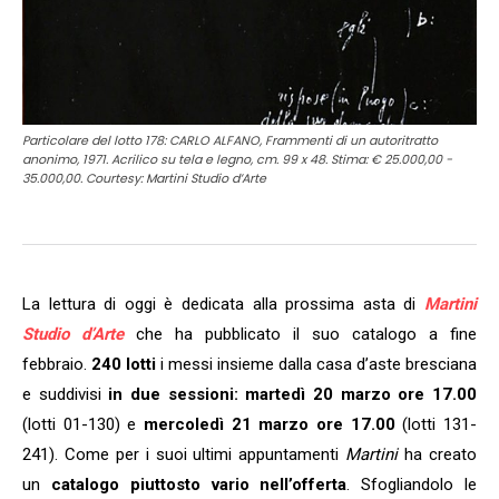
Particolare del lotto 178: CARLO ALFANO, Frammenti di un autoritratto
anonimo, 1971. Acrilico su tela e legno, cm. 99 x 48. Stima: € 25.000,00 -
35.000,00. Courtesy: Martini Studio d’Arte
La lettura di oggi è dedicata alla prossima asta di
Martini
Studio d’Arte
che ha pubblicato il suo catalogo a fine
febbraio.
240 lotti
i messi insieme dalla casa d’aste bresciana
e suddivisi
in due sessioni:
martedì 20 marzo ore 17.00
(lotti 01-130) e
mercoledì 21 marzo ore 17.00
(lotti 131-
241). Come per i suoi ultimi appuntamenti
Martini
ha creato
un
catalogo piuttosto vario nell’offerta
. Sfogliandolo le