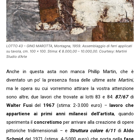
LOTTO 43 – GINO MAROTTA, Montagna, 1959. Assemblaggio di ferri applicati
su tavola, cm. 100 x 100. Stima: € 8.000,00 – 10.000,00. Courtesy: Martini
Studio d’Arte
Anche in questa asta non manca Phillip Martin, che è
diventato un po’ la presenza fissa delle ultime aste
Martini
,
ma le opera su cui vorremmo attirare la vostra attenzione
sono altre; due lavori che trovate ai lotti 83 e 84:
87/67
di
Walter Fusi
del
1967
(stima: 2-3.000 euro) –
lavoro che
appartiene ai primi anni milanesi dell’artista
, quando
sperimenta il
concretismo
per arrivare alla creazione di opere
pittoriche tridimensionali – e
Struttura colore 6/11
di
Aldo
Schmid
del 1971 (stima: 4-5.000 euro) che porta nella
fase