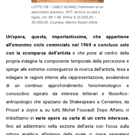
LOTTO 178 – CARLO ALFANO, Frammenti di un
autoritratto anonimo, 1971. Acrilico su tela e
legno, cm. 99 x 48. Stima: € 25.000,00 –
35.000,00. Courtesy: Martini Studio d’Arte
Un’opera, questa, importantissima, che appartiene
all’omonimo ciclo cominciato nel 1969 e concluso solo
con la scomparsa dell’artista
e che pone al centro della
propria indagine la componente temporale della percezione e
spinge alle estreme conseguenze la ricerca dell’artista, tesa a
indagare le ragioni interne alla rappresentazione, avvalendosi
di un continuo approfondimento fenomenologico e
conoscitivo ispirato da interessi letterari e filosofico-
antropologici che spaziano da Shakespeare a Cervantes, da
Proust a Joyce a, su tutti, Michel Foucault. Dopo Alfano, ci
imbattiamo in
varie opere su carta di un certo interesse
,
fino ad addentrarci nella sezione dell’asta con focus sulla
pittura analitica all’interno della quale ci piace segnalarvi