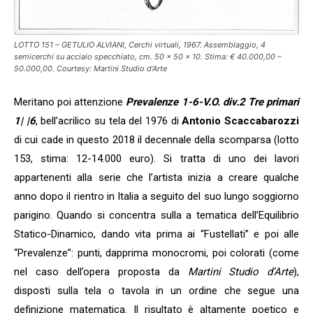
LOTTO 151 – GETULIO ALVIANI, Cerchi virtuali, 1967. Assemblaggio, 4
semicerchi su acciaio specchiato, cm. 50 x 50 x 10. Stima: € 40.000,00 –
50.000,00. Courtesy: Martini Studio d’Arte
Meritano poi attenzione
Prevalenze 1-6-V.O. div.2 Tre primari
1| |6
, bell’acrilico su tela del 1976 di
Antonio Scaccabarozzi
di cui cade in questo 2018 il decennale della scomparsa (lotto
153, stima: 12-14.000 euro). Si tratta di uno dei lavori
appartenenti alla serie che l’artista inizia a creare qualche
anno dopo il rientro in Italia a seguito del suo lungo soggiorno
parigino. Quando si concentra sulla a tematica dell’Equilibrio
Statico-Dinamico, dando vita prima ai “Fustellati” e poi alle
“Prevalenze”: punti, dapprima monocromi, poi colorati (come
nel caso dell’opera proposta da
Martini Studio d’Arte
),
disposti sulla tela o tavola in un ordine che segue una
definizione matematica. Il risultato è altamente poetico e