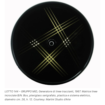
LOTTO 144 – GRUPPO MID, Generatore di linee traccianti, 1967. Matrice linee
incrociate B/N. Box, plexiglass serigrafato, plastica e sistema elettrico,
diametro cm. 26, h. 12. Courtesy: Martini Studio d’Arte