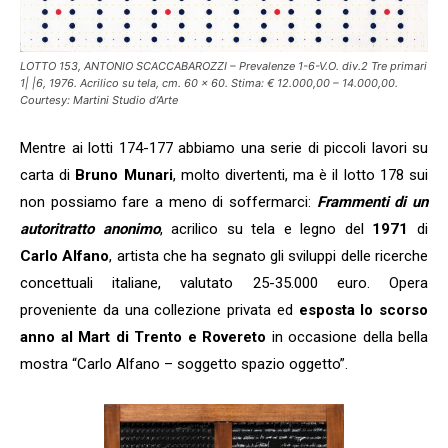
LOTTO 153, ANTONIO SCACCABAROZZI – Prevalenze 1-6-V.O. div.2 Tre primari
1| |6, 1976. Acrilico su tela, cm. 60 x 60. Stima: € 12.000,00 – 14.000,00.
Courtesy: Martini Studio d’Arte
Mentre ai lotti 174-177 abbiamo una serie di piccoli lavori su
carta di
Bruno Munari
, molto divertenti, ma è il lotto 178 sui
non possiamo fare a meno di soffermarci:
Frammenti di un
autoritratto anonimo
, acrilico su tela e legno del
1971
di
Carlo Alfano
, artista che ha segnato gli sviluppi delle ricerche
concettuali italiane, valutato 25-35.000 euro. Opera
proveniente da una collezione privata ed
esposta lo scorso
anno al Mart di Trento e Rovereto
in occasione della bella
mostra “Carlo Alfano – soggetto spazio oggetto”.