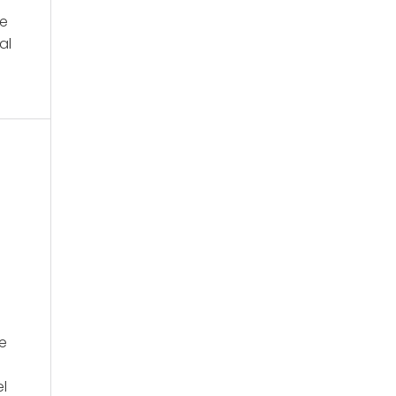
re
al
l
he
el