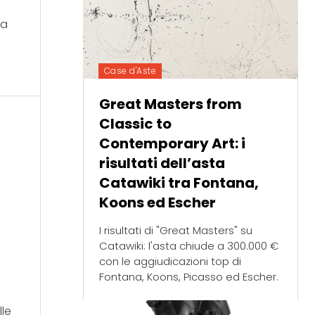
va
Case d'Aste
Great Masters from
Classic to
Contemporary Art: i
risultati dell’asta
a
Catawiki tra Fontana,
Koons ed Escher
I risultati di "Great Masters" su
Catawiki: l'asta chiude a 300.000 €
con le aggiudicazioni top di
Fontana, Koons, Picasso ed Escher.
lle