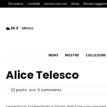
Chi siamo
Contatti
Lavora con noi
Shop
Rimani aggiorn
30.3
Milano
C
NEWS
MOSTRE
COLLEZIONI
Alice Telesco
22 posts
and
0 comments
Laureata in Archeologia e Storia dell’Arte con una tesi 