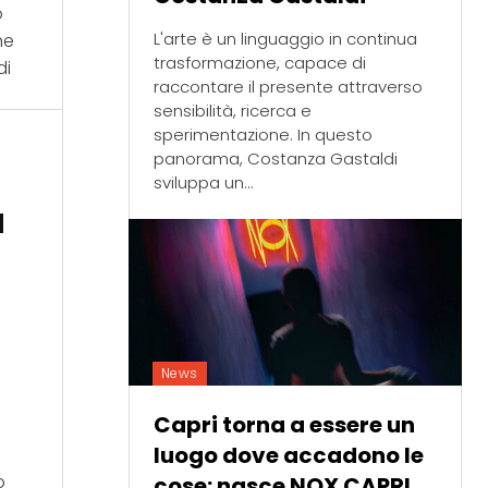
o
L'arte è un linguaggio in continua
he
trasformazione, capace di
di
raccontare il presente attraverso
sensibilità, ricerca e
sperimentazione. In questo
panorama, Costanza Gastaldi
sviluppa un...
a
News
Capri torna a essere un
luogo dove accadono le
o
cose: nasce NOX CAPRI,