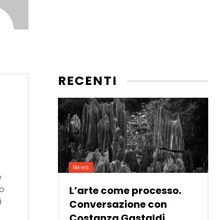
RECENTI
News
e
co
L’arte come processo.
i
Conversazione con
Costanza Gastaldi