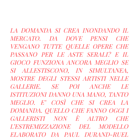
LA DOMANDA SI CREA INONDANDO IL
MERCATO. DA DOVE PENSI CHE
VENGANO TUTTE QUELLE OPERE CHE
PASSANO PER LE ASTE SERALI? E IL
GIOCO FUNZIONA ANCORA MEGLIO SE
SI ALLESTISCONO, IN SIMULTANEA,
MOSTRE DEGLI STESSI ARTISTI NELLE
GALLERIE. SE POI ANCHE LE
ISTITUZIONI DANNO UNA MANO, TANTO
MEGLIO. E’ COSÌ CHE SI CREA LA
DOMANDA. QUELLO CHE FANNO OGGI I
GALLERISTI NON È ALTRO CHE
L’ESTREMIZZAZIONE DEL MODELLO
ELABORATO DA PAUL DURAND-RUEL