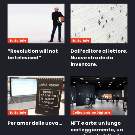
Editoriale
Editoriale
“Revolution will not
Dall’editore al lettore.
be televised”
Nuove strade da
inventare.
Editoriale
Collezionismo Digitale
Per amor delle uova…
NFT e arte: un lungo
corteggiamento, un